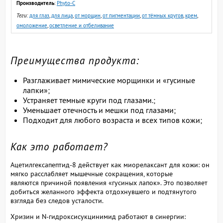
Производитель
:
Phyto-C
Теги
:
для глаз
,
для лица
,
от морщин
,
от пигментации
,
от тёмных кругов
,
крем
,
омоложение
,
осветление и отбеливание
Преимущества продукта:
Разглаживает мимические морщинки и «гусиные
лапки»;
Устраняет темные круги под глазами.;
Уменьшает отечность и мешки под глазами;
Подходит для любого возраста и всех типов кожи;
Как это работает?
Ацетилгексапептид-8 действует как миорелаксант для кожи:
он
мягко расслабляет мышечные сокращения, которые
являются
причиной появления «гусиных лапок». Это позволяет
добиться
желанного эффекта отдохнувшего и подтянутого
взгляда без
следов усталости.
Хризин и N-гидроксисукцинимид работают в синергии: