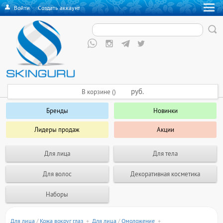
Войти
·
Создать аккаунт
руб.
В корзине ()
Бренды
Новинки
Лидеры продаж
Акции
Для лица
Для тела
Для волос
Декоративная косметика
Наборы
Для лица
/
Кожа вокруг глаз
+
Для лица
/
Омоложение
+