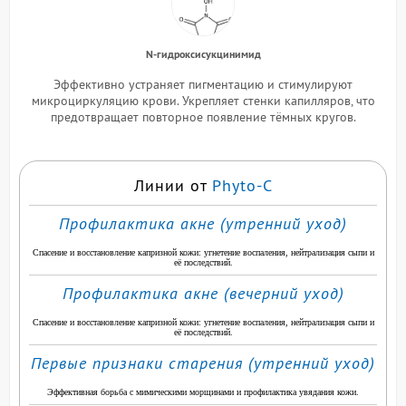
N-гидроксисукцинимид
Эффективно устраняет пигментацию и стимулируют
микроциркуляцию крови. Укрепляет стенки капилляров, что
предотвращает повторное появление тёмных кругов.
Линии от
Phyto-C
Профилактика акне (утренний уход)
Спасение и восстановление капризной кожи: угнетение воспаления, нейтрализация сыпи и
её последствий.
Профилактика акне (вечерний уход)
Спасение и восстановление капризной кожи: угнетение воспаления, нейтрализация сыпи и
её последствий.
Первые признаки старения (утренний уход)
Эффективная борьба с мимическими морщинами и профилактика увядания кожи.