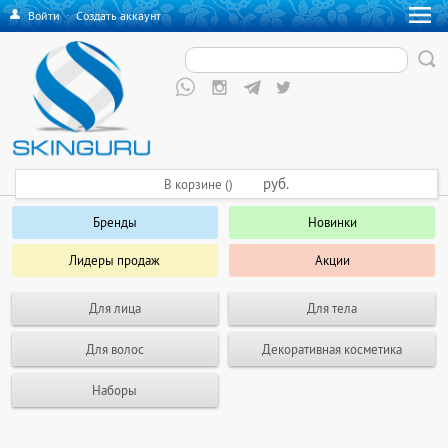
Войти
·
Создать аккаунт
руб.
В корзине ()
Бренды
Новинки
Лидеры продаж
Акции
Для лица
Для тела
Для волос
Декоративная косметика
Наборы