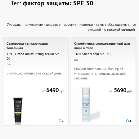
Тег:
фактор защиты: SPF 30
Cначала:
популярные
·
дешевые
·
дорогие
·
новинки
·
самые обсуждаемые
·
со
скидкой
·
с высокой оценкой
Сыворотка увлажняющая
Спрей-пенка солнцезащитный для
тональная
лица и тела
TiZO Tinted moisturizing serum SPF
TiZO SheerFoam SPF-30
30
Tizo
Tizo
Стойкий минеральный барьер от
5 сияющих оттенков на каждый день
ультрафиолета, предотвращающий
старение.
6490
5690
руб.
руб.
от
от
7
4