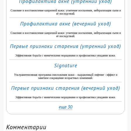
Профилактика акне (утренний уход)
Спасение и восстановление капризной кожи: угнетение воспаления, нейтрализация сыпи и
её последствий.
Профилактика акне (вечерний уход)
Спасение и восстановление капризной кожи: угнетение воспаления, нейтрализация сыпи и
её последствий.
Первые признаки старения (утренний уход)
Эффективная борьба с мимическими морщинами и профилактика увядания кожи.
Signature
Ультраинтенсивная программа омоложения кожи – выраженный лифтинг –эффект и
заметное сокращение возрастных изменений.
Первые признаки старения (вечерний уход)
Эффективная борьба с мимическими морщинами и профилактика увядания кожи.
еще 30
Комментарии