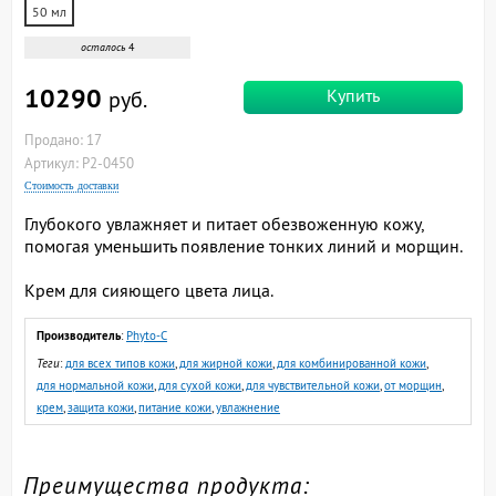
50 мл
осталось
4
10290
Купить
руб.
Продано: 17
Артикул: P2-0450
Стоимость доставки
Глубокого увлажняет и питает обезвоженную кожу,
помогая уменьшить появление тонких линий и морщин.
Крем для сияющего цвета лица.
Производитель
:
Phyto-C
Теги
:
для всех типов кожи
,
для жирной кожи
,
для комбинированной кожи
,
для нормальной кожи
,
для сухой кожи
,
для чувствительной кожи
,
от морщин
,
крем
,
защита кожи
,
питание кожи
,
увлажнение
Преимущества продукта: