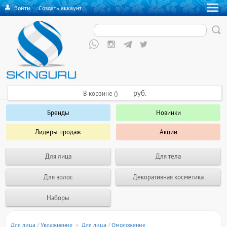
Войти
·
Создать аккаунт
руб.
В корзине ()
Бренды
Новинки
Лидеры продаж
Акции
Для лица
Для тела
Для волос
Декоративная косметика
Наборы
Для лица
/
Увлажнение
+
Для лица
/
Омоложение