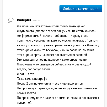
Добавить комментарий
Валерия
21.05.24
Я в шоке, как может такой крем стоить таких денег
Я купила его (вместе с гелем для умывания и тоником этой
же фирмы) зимой , начала пробовать — и сразу стало
понятно, что увлажнения категорически не хватает. При том
не могу сказать, что у меня прямо очень сухая кожа. Финиш у
этого крема какой-то восковой, и лицо после впитывания
этого крема сразу начинает покрываться испариной
Это выглядит супер нездорово и даже страшновато
Я подумала — ок , наверное сейчас зима — очень сухой
воздух, попробую летом.
И вот — лето
Та же сама катастрофа
После 2 дня применения — все лицо шелушится.
Не просто чувствуется, а видно невооруженным глазом, как
кожа высохла.
По прежнему после каждого применения лицо покрывается
испариной.