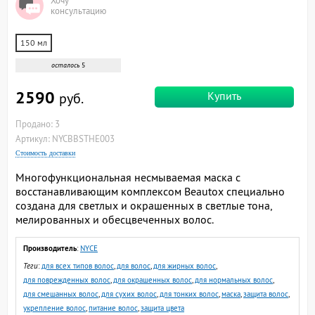
Хочу
консультацию
150 мл
осталось
5
2590
Купить
руб.
Продано: 3
Артикул: NYCBBSTHE003
Стоимость доставки
Многофункциональная несмываемая маска с
восстанавливающим комплексом Beautox специально
создана для светлых и окрашенных в светлые тона,
мелированных и обесцвеченных волос.
Производитель
:
NYCE
Теги
:
для всех типов волос
,
для волос
,
для жирных волос
,
для поврежденных волос
,
для окрашенных волос
,
для нормальных волос
,
для смешанных волос
,
для сухих волос
,
для тонких волос
,
маска
,
защита волос
,
укрепление волос
,
питание волос
,
защита цвета