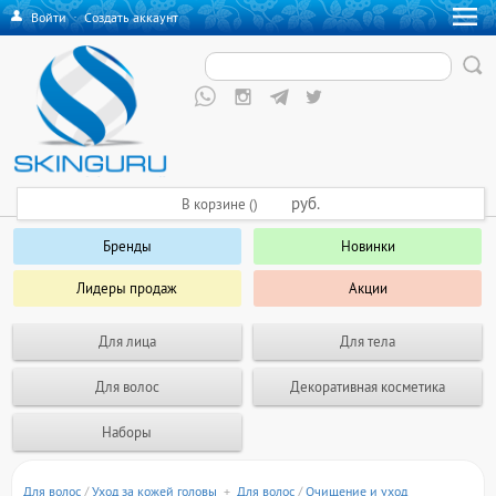
Войти
·
Создать аккаунт
руб.
В корзине ()
Бренды
Новинки
Лидеры продаж
Акции
Для лица
Для тела
Для волос
Декоративная косметика
Наборы
Для волос
/
Уход за кожей головы
+
Для волос
/
Очищение и уход