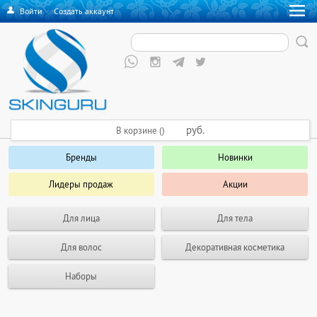
Войти
·
Создать аккаунт
руб.
В корзине ()
Бренды
Новинки
Лидеры продаж
Акции
Для лица
Для тела
Для волос
Декоративная косметика
Наборы