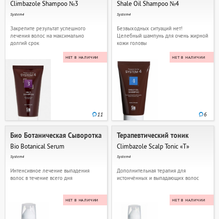
Climbazole Shampoo №3
Shale Oil Shampoo №4
System4
System4
Закрепите результат успешного
Безвыходных ситуаций нет!
лечения волос на максимально
Целебный шампунь для очень жирной
долгий срок
кожи головы
НЕТ В НАЛИЧИИ
НЕТ В НАЛИЧИИ
11
6
Био Ботаническая Сыворотка
Терапевтический тоник
Bio Botanical Serum
Climbazole Scalp Tonic «T»
System4
System4
Интенсивное лечение выпадения
Дополнительная терапия для
волос в течение всего дня
истончённых и выпадающих волос
НЕТ В НАЛИЧИИ
НЕТ В НАЛИЧИИ