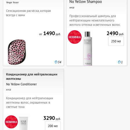
No Yellow Shampoo
Tangle Teezer
NYCE
Сенсационная расчёска, которая
всегда с вами
Профессиональный шампунь для
нейтрализации нежелательного
желтого оттенка осветленных волос.
1490
2490
руб.
руб.
от
250 мл
34
1
Кондиционер для нейтрализации
желтизны
No Yellow Conditioner
NYCE
Кондиционер для нейтрализации
желтизны волос, окрашенных в
светлые тона
3290
руб.
200 мл