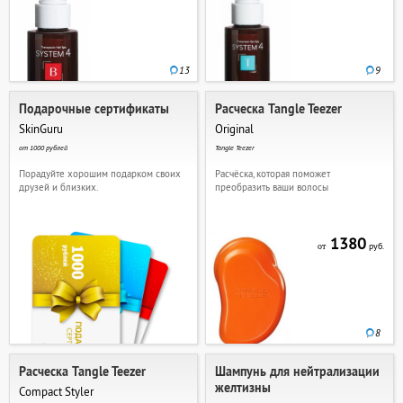
13
9
Подарочные сертификаты
Расческа Tangle Teezer
SkinGuru
Original
от 1000 рублей
Tangle Teezer
Порадуйте хорошим подарком своих
Расчёска, которая поможет
друзей и близких.
преобразить ваши волосы
1380
руб.
от
8
Расческа Tangle Teezer
Шампунь для нейтрализации
желтизны
Compact Styler