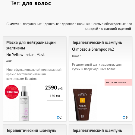
Тег:
для волос
Cначала:
популярные
·
дешевые
·
дорогие
·
новинки
·
самые обсуждаемые
·
со
скидкой
·
с высокой оценкой
Маска для нейтрализации
Терапевтический шампунь
желтизны
Climbazole Shampoo №2
No Yellow Instant Mask
System4
NYCE
Решительный шаг к здоровью для
сухих и повреждённых волос
Многофункциональный несмываемый
крем с восстанавливающим
комплексом Beautox.
НЕТ В НАЛИЧИИ
2590
руб.
150 мл
1
9
Терапевтический шампунь
Терапевтический шампунь