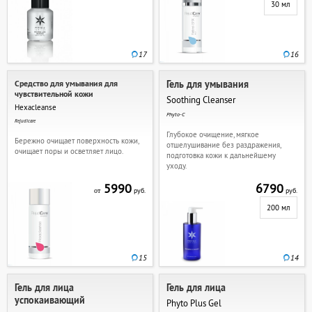
30 мл
17
16
Средство для умывания для
Гель для умывания
чувствительной кожи
Soothing Cleanser
Hexacleanse
Phyto-C
Rejudicare
Глубокое очищение, мягкое
Бережно очищает поверхность кожи,
отшелушивание без раздражения,
очищает поры и осветляет лицо.
подготовка кожи к дальнейшему
уходу.
5990
6790
руб.
руб.
от
200 мл
15
14
Гель для лица
Гель для лица
успокаивающий
Phyto Plus Gel