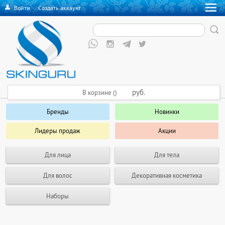
Войти
·
Создать аккаунт
руб.
В корзине ()
Бренды
Новинки
Лидеры продаж
Акции
Для лица
Для тела
Для волос
Декоративная косметика
Наборы