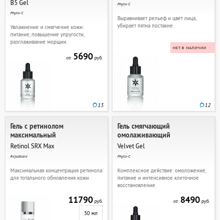
B5 Gel
Phyto-C
Phyto-C
Выравнивает рельеф и цвет лица,
убирает пятна постакне.
Увлажнение и смягчение кожи:
питание, повышение упругости,
разглаживание морщин.
НЕТ В НАЛИЧИИ
5690
руб.
от
13
12
Гель с ретинолом
Гель смягчающий
максимальный
омолаживающий
Retinol SRX Max
Velvet Gel
Rejudicare
Phyto-C
Максимальная концентрация ретинола
Комплексное действие: омоложение,
для тотального обновления кожи.
питание и интенсивное клеточное
восстановление.
11790
8490
руб.
руб.
от
30 мл