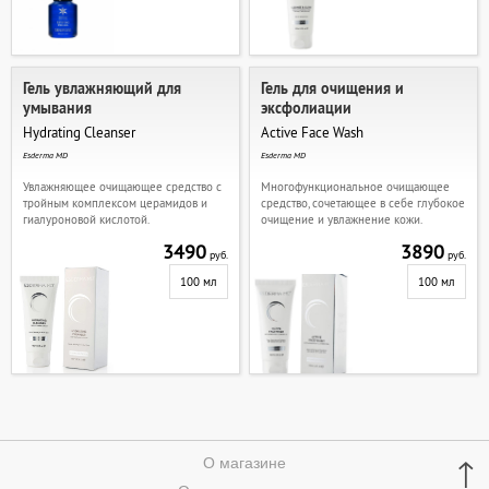
Гель увлажняющий для
Гель для очищения и
умывания
эксфолиации
Hydrating Cleanser
Active Face Wash
Esderma MD
Esderma MD
Увлажняющее очищающее средство с
Многофункциональное очищающее
тройным комплексом церамидов и
средство, сочетающее в себе глубокое
гиалуроновой кислотой.
очищение и увлажнение кожи.
3490
3890
руб.
руб.
100 мл
100 мл
↑
О магазине