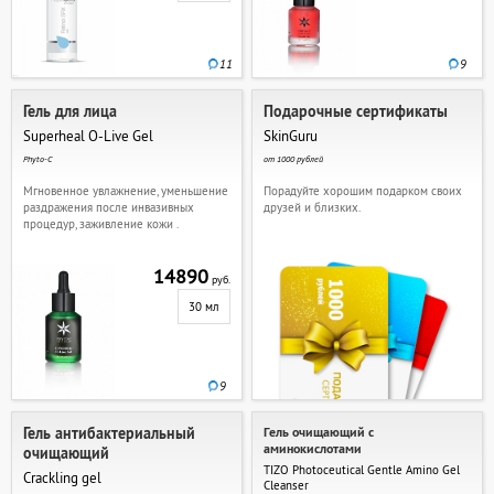
11
9
Гель для лица
Подарочные сертификаты
Superheal O-Live Gel
SkinGuru
Phyto-C
от 1000 рублей
Мгновенное увлажнение, уменьшение
Порадуйте хорошим подарком своих
раздражения после инвазивных
друзей и близких.
процедур, заживление кожи .
14890
руб.
30 мл
9
Гель антибактериальный
Гель очищающий с
аминокислотами
очищающий
TIZO Photoceutical Gentle Amino Gel
Crackling gel
Cleanser