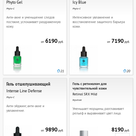
Phyto Gel
Icy Blue
Phyto-C
Phyto-C
Анти-акне и уменьшение следов
Интенсивное увлажнение и
постакне, успокаивает раздраженную
восстановление защитного барьера
кожу.
кожи.
6190
7190
руб.
руб.
от
от
21
20
Гель отшелушивающий
Гель с ретинолом для
чувствительной кожи
Intense Line Defense
Retinol SRX Mild
Phyto-C
Rejudicare
Анти-эйджинг, анти-акне и
Уменьшает морщины, разглаживает
увлажнение.
рельеф и выравнивает цвет лица.
9890
8190
руб.
руб.
от