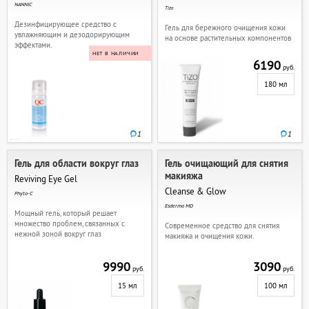
NANNIC
Tizo
Дезинфицирующее средство с
Гель для бережного очищения кожи
увлажняющим и дезодорирующим
на основе растительных компонентов
эффектами.
НЕТ В НАЛИЧИИ
6190
руб.
180 мл
1
1
Гель для области вокруг глаз
Гель очищающий для снятия
макияжа
Reviving Eye Gel
Cleanse & Glow
Phyto-C
Esderma MD
Мощный гель, который решает
множество проблем, связанных с
Современное средство для снятия
нежной зоной вокруг глаз
макияжа и очищения кожи.
9990
3090
руб.
руб.
15 мл
100 мл