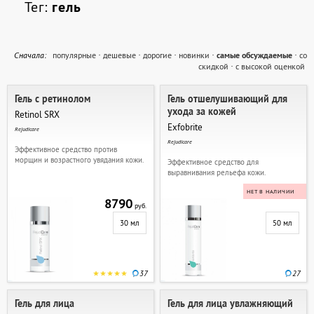
Тег:
гель
Cначала:
популярные
·
дешевые
·
дорогие
·
новинки
·
самые обсуждаемые
·
со
скидкой
·
с высокой оценкой
Гель с ретинолом
Гель отшелушивающий для
ухода за кожей
Retinol SRX
Exfobrite
Rejudicare
Rejudicare
Эффективное средство против
морщин и возрастного увядания кожи.
Эффективное средство для
выравнивания рельефа кожи.
НЕТ В НАЛИЧИИ
8790
руб.
30 мл
50 мл
37
27
Гель для лица
Гель для лица увлажняющий