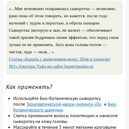
«...Мне мгновенно понравилась сыворотка — возможно,
рано пока об этом говорить, но кажется, после года
мучений с зудом и перхотью, я обрела панацею.
Сыворотка (которую я лью, не жалея) — обеспечивает
такой прилив бодрячков своим эффектом, что перед сном
лучше ее не применять. Зато кожа головы потом —
чистая, зуда — ноль... »
Статья «Борьба с выпадением волос: Юля и трихолог
№3» блоггера Yulia на сайте beautyinsider.ru
Как применять?
Используйте Био-ботаническую сыворотку
после
Терапевтической маски-пилинга «О»
и
Био-
ботанического шампуня
.
Слегка промокните волосы полотенцем и нанесите
сыворотку на кожу головы.
Массируйте в течение 5 минут мягкими круговыми