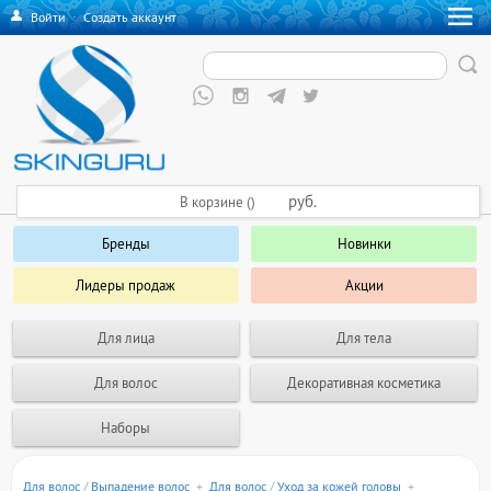
Войти
·
Создать аккаунт
руб.
В корзине ()
Бренды
Новинки
Лидеры продаж
Акции
Для лица
Для тела
Для волос
Декоративная косметика
Наборы
Для волос
/
Выпадение волос
+
Для волос
/
Уход за кожей головы
+