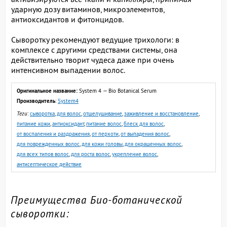
ударную дозу витаминов, микроэлементов,
антиоксидантов и фитонцидов.
Сыворотку рекомендуют ведущие трихологи: в
комплексе с другими средствами системы, она
действительно творит чудеса даже при очень
интенсивном выпадении волос.
Оригинальное название:
System 4 — Bio Botanical Serum
Производитель
:
System4
Теги
:
сыворотка
,
для волос
,
отшелушивание
,
заживление и восстановление
,
питание кожи
,
антиоксидант
,
питание волос
,
блеск для волос
,
от воспаления и раздражения
,
от перхоти
,
от выпадения волос
,
для поврежденных волос
,
для кожи головы
,
для окрашенных волос
,
для всех типов волос
,
для роста волос
,
укрепление волос
,
антисептическое действие
Преимущества Био-ботанической
сыворотки: