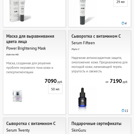
29 мл
4
Маска для выравнивания
Сыворотка с витамином C
цвета лица
Serum Fifteen
Power Brightening Mask
Phyto-C
Esderma MD
Надежная антиоксидантная защита,
омоложение кожи. Предназначена для
Маска, созданная для решения
молодой кожи, начинающей терять
проблем неровного тона кожи и
упругость и свежесть.
гиперпигментации.
7090
7190
руб.
руб.
от
50 мл
11
Сыворотка с витамином C
Подарочные сертификаты
Serum Twenty
SkinGuru