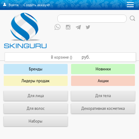
Войти
·
Создать аккаунт
руб.
В корзине ()
Бренды
Новинки
Лидеры продаж
Акции
Для лица
Для тела
Для волос
Декоративная косметика
Наборы