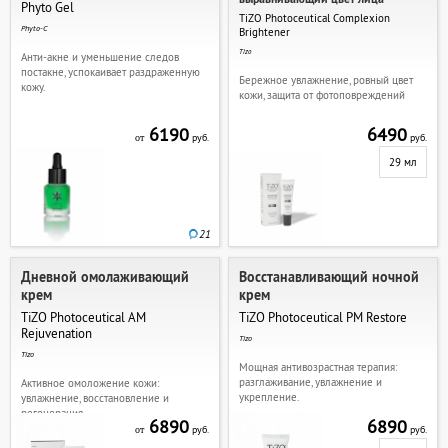
Phyto Gel
TiZO Photoceutical Complexion
Phyto-C
Brightеner
Tizo
Анти-акне и уменьшение следов
постакне, успокаивает раздраженную
Бережное увлажнение, ровный цвет
кожу.
кожи, защита от фотоповреждений
6190
6490
руб.
руб.
от
29 мл
21
Дневной омолаживающий
Восстанавливающий ночной
крем
крем
TiZO Photoceutical AM
TiZO Photoceutical PM Restore
Rejuvеnation
Tizo
Tizo
Мощная антивозрастная терапия:
разглаживание, увлажнение и
Активное омоложение кожи:
укрепление.
увлажнение, восстановление и
регенерация.
6890
6890
руб.
руб.
от