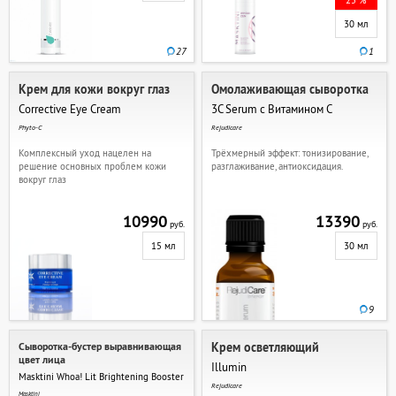
25 %
30 мл
27
1
Крем для кожи вокруг глаз
Омолаживающая сыворотка
Corrective Eye Cream
3C Serum с Витамином С
Phyto-C
Rejudicare
Комплексный уход нацелен на
Трёхмерный эффект: тонизирование,
решение основных проблем кожи
разглаживание, антиоксидация.
вокруг глаз
10990
13390
руб.
руб.
15 мл
30 мл
9
Сыворотка-бустер выравнивающая
Крем осветляющий
цвет лица
Illumin
Masktini Whoa! Lit Brightening Booster
Rejudicare
Masktini