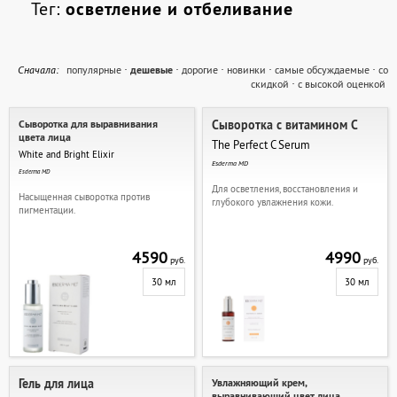
Тег:
осветление и отбеливание
Cначала:
популярные
·
дешевые
·
дорогие
·
новинки
·
самые обсуждаемые
·
со
скидкой
·
с высокой оценкой
Сыворотка для выравнивания
Сыворотка с витамином С
цвета лица
The Perfect C Serum
White and Bright Elixir
Esderma MD
Esderma MD
Для осветления, восстановления и
Насыщенная сыворотка против
глубокого увлажнения кожи.
пигментации.
4590
4990
руб.
руб.
30 мл
30 мл
Гель для лица
Увлажняющий крем,
выравнивающий цвет лица