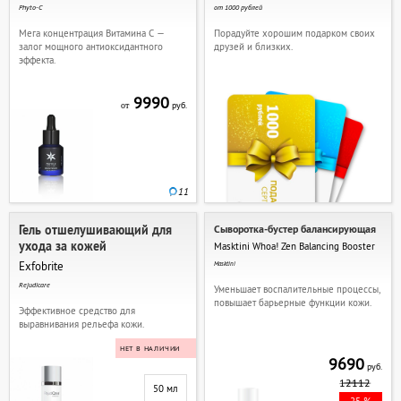
Phyto-C
от 1000 рублей
Мега концентрация Витамина С —
Порадуйте хорошим подарком своих
залог мощного антиоксидантного
друзей и близких.
эффекта.
9990
руб.
от
11
Гель отшелушивающий для
Сыворотка-бустер балансирующая
ухода за кожей
Masktini Whoa! Zen Balancing Booster
Exfobrite
Masktini
Rejudicare
Уменьшает воспалительные процессы,
повышает барьерные функции кожи.
Эффективное средство для
выравнивания рельефа кожи.
НЕТ В НАЛИЧИИ
9690
руб.
12112
50 мл