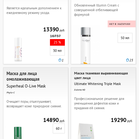
Обновленный Illumin Cream с
Является идеальным дополнением к
совершенной отбеливающей
ежедневному режиму ухода.
формулой
НЕТ В НАЛИЧИИ
13390
руб.
16737
50 мл
25 %
30 мл
1
23
Маска для лица
Маска тканевая выравнивающая
цвет лица
омолаживающая
Ultimate Whitening Triple Mask
Superheal O-Live Mask
Esderma MD
Phyto-C
Профессиональное решение для
Очищает поры, отшелушивает,
уменьшения дефектов кожи и
возвращает коже природное сияние.
придания ей сияния.
14890
19290
руб.
руб.
60 г