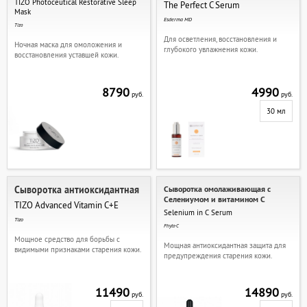
TIZО Photoceutical Restorative Sleep
The Perfect C Serum
Mask
Esderma MD
Tizo
Для осветления, восстановления и
Ночная маска для омоложения и
глубокого увлажнения кожи.
восстановления уставшей кожи.
8790
4990
руб.
руб.
30 мл
Сыворотка антиоксидантная
Сыворотка омолаживающая с
Селениумом и витамином C
TIZO Advanced Vitamin C+E
Selenium in C Serum
Tizo
Phyto-C
Мощное средство для борьбы с
Мощная антиоксидантная защита для
видимыми признаками старения кожи.
предупреждения старения кожи.
11490
14890
руб.
руб.