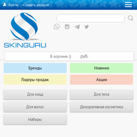
Войти
·
Создать аккаунт
руб.
В корзине ()
Бренды
Новинки
Лидеры продаж
Акции
Для лица
Для тела
Для волос
Декоративная косметика
Наборы