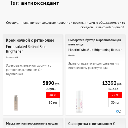
Тег:
антиоксидант
Cначала:
популярные
·
дешевые
·
дорогие
·
новинки
·
самые обсуждаемые
·
со
скидкой
·
с высокой оценкой
Крем ночной с ретинолом
Сыворотка-бустер выравнивающая
цвет лица
Encapsulated Retinol Skin
Masktini Whoa! Lit Brightening Booster
Brightener
Masktini
Esderma MD
Является идеальным дополнением к
Усовершенствованная формула с
ежедневному режиму ухода.
ретинолом, витамином С и
глутатионом.
5890
13390
руб.
руб.
7790
16737
40 %
25 %
30 мл
30 мл
1
Маска ночная восстанавливающая
Сыворотка с витамином С