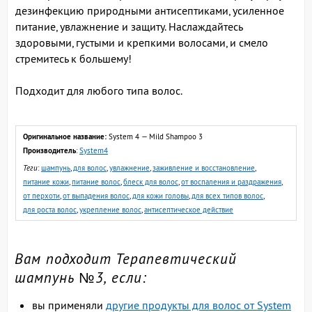
дезинфекцию природными антисептиками, усиленное
питание, увлажнение и защиту. Наслаждайтесь
здоровыми, густыми и крепкими волосами, и смело
стремитесь к большему!
Подходит для любого типа волос.
Оригинальное название:
System 4 — Mild Shampoo 3
Производитель
:
System4
Теги
:
шампунь
,
для волос
,
увлажнение
,
заживление и восстановление
,
питание кожи
,
питание волос
,
блеск для волос
,
от воспаления и раздражения
,
от перхоти
,
от выпадения волос
,
для кожи головы
,
для всех типов волос
,
для роста волос
,
укрепление волос
,
антисептическое действие
Вам подходит Терапевтический
шампунь №3, если:
вы применяли
другие продукты для волос от System