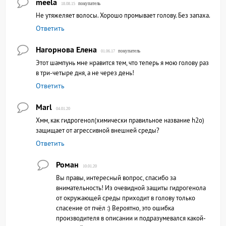
meela
покупатель
18.08.15
Не утяжеляет волосы. Хорошо промывает голову. Без запаха.
Ответить
Нагорнова Елена
покупатель
01.06.17
Этот шампунь мне нравится тем, что теперь я мою голову раз
в три-четыре дня, а не через день!
Ответить
Marl
04.01.20
Хмм, как гидрогенол(химически правильное название h2o)
защищает от агрессивной внешней среды?
Ответить
Роман
10.01.20
Вы правы, интересный вопрос, спасибо за
внимательность! Из очевидной защиты гидрогенола
от окружающей среды приходит в голову только
спасение от пчёл :) Вероятно, это ошибка
производителя в описании и подразумевался какой-