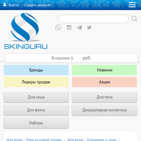
Войти
·
Создать аккаунт
руб.
В корзине ()
Бренды
Новинки
Лидеры продаж
Акции
Для лица
Для тела
Для волос
Декоративная косметика
Наборы
Для волос
/
Уход за кожей головы
+
Для волос
/
Очищение и уход
+