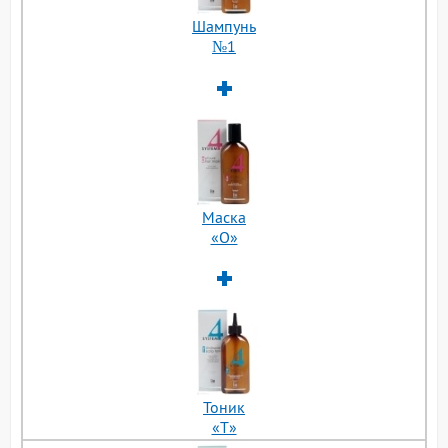
Шампунь
№1
Маска
«О»
Тоник
«Т»