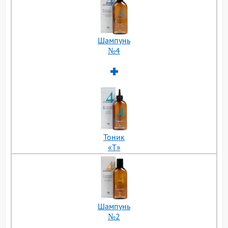
Шампунь
№4
Тоник
«Т»
Шампунь
№2