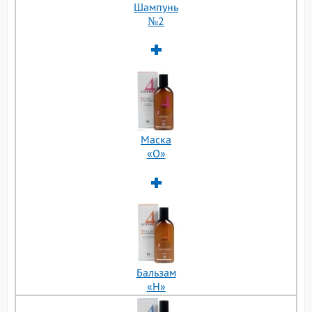
Шампунь
№2
Маска
«О»
Бальзам
«H»