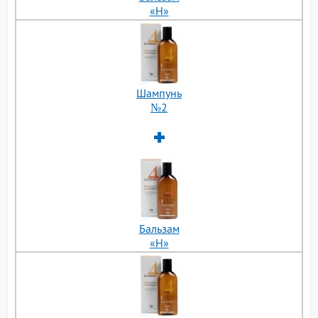
«H»
Шампунь
№2
Бальзам
«H»