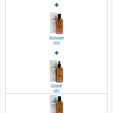
Бальзам
«H»
Cпрей
«R»