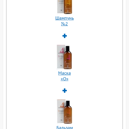
Шампунь
№2
Маска
«О»
Бальзам