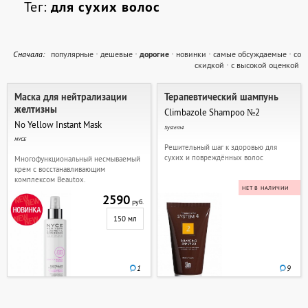
Тег:
для сухих волос
Cначала:
популярные
·
дешевые
·
дорогие
·
новинки
·
самые обсуждаемые
·
со
скидкой
·
с высокой оценкой
Маска для нейтрализации
Терапевтический шампунь
желтизны
Climbazole Shampoo №2
No Yellow Instant Mask
System4
NYCE
Решительный шаг к здоровью для
сухих и повреждённых волос
Многофункциональный несмываемый
крем с восстанавливающим
комплексом Beautox.
НЕТ В НАЛИЧИИ
2590
руб.
150 мл
1
9