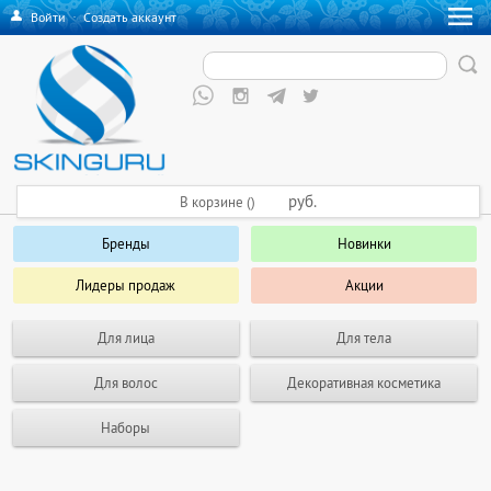
Войти
·
Создать аккаунт
руб.
В корзине ()
Бренды
Новинки
Лидеры продаж
Акции
Для лица
Для тела
Для волос
Декоративная косметика
Наборы