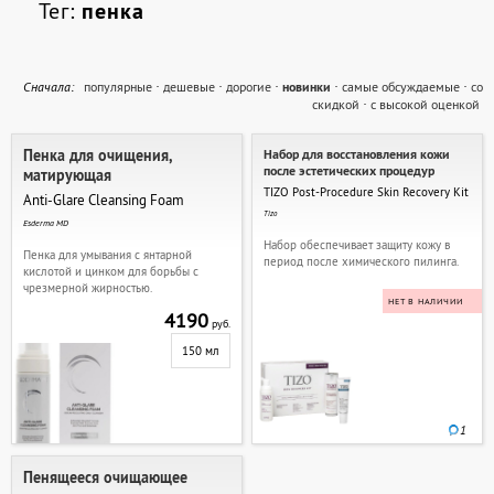
Тег:
пенка
Cначала:
популярные
·
дешевые
·
дорогие
·
новинки
·
самые обсуждаемые
·
со
скидкой
·
с высокой оценкой
Пенка для очищения,
Набор для восстановления кожи
после эстетических процедур
матирующая
TIZO Post-Procedure Skin Recovery Kit
Anti-Glare Cleansing Foam
Tizo
Esderma MD
Набор обеспечивает защиту кожу в
Пенка для умывания с янтарной
период после химического пилинга.
кислотой и цинком для борьбы с
чрезмерной жирностью.
НЕТ В НАЛИЧИИ
4190
руб.
150 мл
1
Пенящееся очищающее