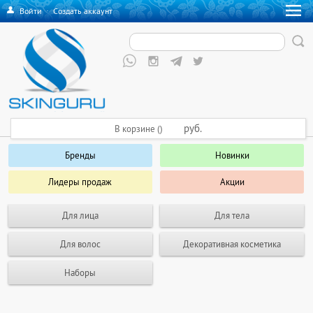
Войти
·
Создать аккаунт
руб.
В корзине ()
Бренды
Новинки
Лидеры продаж
Акции
Для лица
Для тела
Для волос
Декоративная косметика
Наборы