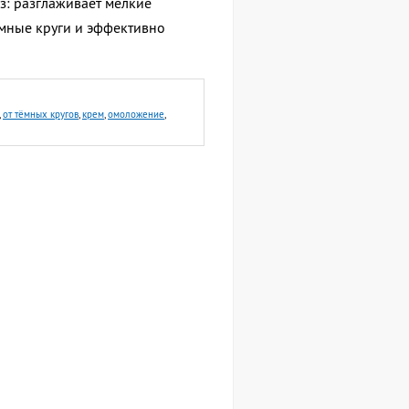
з: разглаживает мелкие
ёмные круги и эффективно
,
от тёмных кругов
,
крем
,
омоложение
,