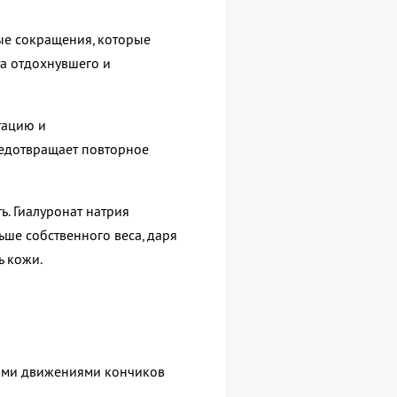
ые сокращения, которые
а отдохнувшего и
тацию и
редотвращает повторное
ь. Гиалуронат натрия
ьше собственного веса, даря
ь кожи.
щими движениями кончиков