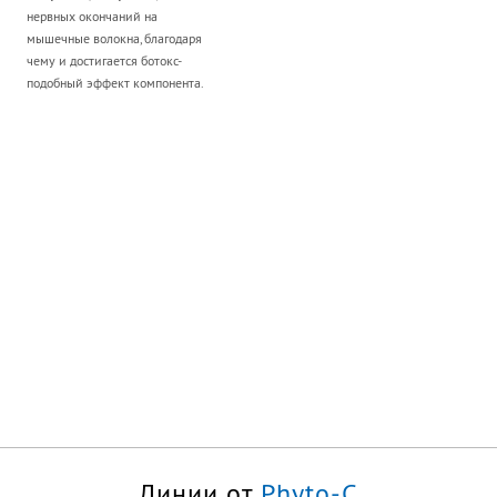
нервных окончаний на
мышечные волокна, благодаря
чему и достигается ботокс-
подобный эффект компонента.
Линии от
Phyto-C