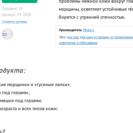
проблемы нежной кожи вокруг гла
Продано: 16
морщины, осветляет устойчивые т
Артикул: P3-1030
борется с утренней отечностью.
Стоимость доставки
Производитель
:
Phyto-C
Теги
:
для глаз
,
для лица
,
от морщин
,
от пигментации
осветление и отбеливание
одукта:
кие морщинки и «гусиные лапки»;
 под глазами.;
 мешки под глазами;
озраста и всех типов кожи;
т?