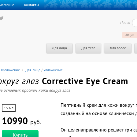
магазине
Контакты
Поиск
Акции
Для лица
Для тела
Для волос
Омоложение
+
Для лица
/
Увлажнение
округ глаз
Corrective Eye Cream
е основных проблем кожи вокруг глаз
Пептидный крем для кожи вокруг гл
15 мл
созданный на основе клинически
10990
руб.
Он целенаправленно решает три 
Купить