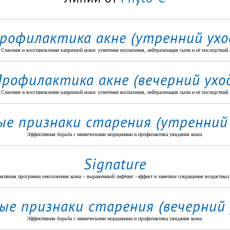
рофилактика акне (утренний ухо
Спасение и восстановление капризной кожи: угнетение воспаления, нейтрализация сыпи и её последствий.
рофилактика акне (вечерний ухо
Спасение и восстановление капризной кожи: угнетение воспаления, нейтрализация сыпи и её последствий.
ые признаки старения (утренний 
Эффективная борьба с мимическими морщинами и профилактика увядания кожи.
Signature
нсивная программа омоложения кожи – выраженный лифтинг –эффект и заметное сокращение возрастных
ые признаки старения (вечерний 
Эффективная борьба с мимическими морщинами и профилактика увядания кожи.