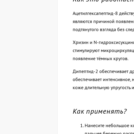
Ацетилгексапептид-8 действ
являются
причиной появлени
подтянутого взгляда без
сле
Хризин и N-гидроксисукцин
стимулируют
микроциркуляци
появление тёмных
кругов.
Дипептид-2 обеспечивает др
обеспечивает
интенсивное, 
коже длительную
упругость 
Как применять?
Нанесите небольшое к
пальцев бережно расп