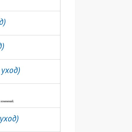
д)
д)
уход)
 изменений.
уход)