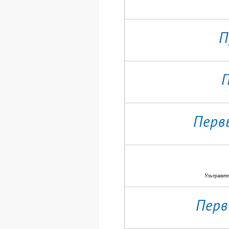
П
П
Перв
Ультраинте
Перв