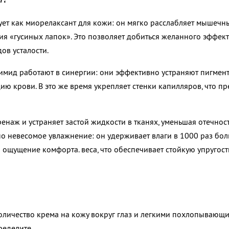
ует как миорелаксант для кожи:
он мягко расслабляет мышечн
я «гусиных лапок». Это позволяет добиться
желанного эффект
дов усталости.
имид работают в синергии: они
эффективно устраняют пигмен
ю крови. В это же время укрепляет стенки
капилляров, что п
енаж и устраняет застой жидкости
в тканях, уменьшая отечност
но невесомое увлажнение: он удерживает влаги
в 1000 раз бол
и ощущение комфорта. веса, что обеспечивает
стойкую упругост
оличество крема на кожу вокруг глаз и легкими похлопываю
ределите.