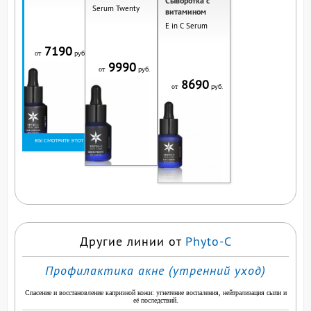
Сыворотка с
Serum Twenty
витамином
E in C Serum
7190
руб.
от
9990
руб.
от
8690
руб.
от
ВЫ СМОТРИТЕ ЭТОТ
ПРОДУКТ
Другие линии от
Phyto-C
Профилактика акне (утренний уход)
Спасение и восстановление капризной кожи: угнетение воспаления, нейтрализация сыпи и
её последствий.