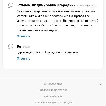
Татьяна Владимировна Огородник
покупатель
03.09.18
Сыворотка быстро окислилась и изменила цвет со светло-
желтой на коричневый за полтора месяца. Правда я ее
успела использовать за это время. Видимо форма витамина С
в нем не очень стабильна. Заметно щиплет, но защитила от
пигментации во время отпуска.
Ответить
Ви
17.02.22
Здравствуйте! А какой pH у данного средства?
Ответить
↑
О магазине
Оплата и доставка
Что выбрать
Контактная информация