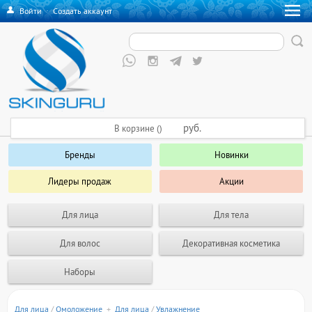
Войти
·
Создать аккаунт
руб.
В корзине ()
Бренды
Новинки
Лидеры продаж
Акции
Для лица
Для тела
Для волос
Декоративная косметика
Наборы
Для лица
/
Омоложение
+
Для лица
/
Увлажнение