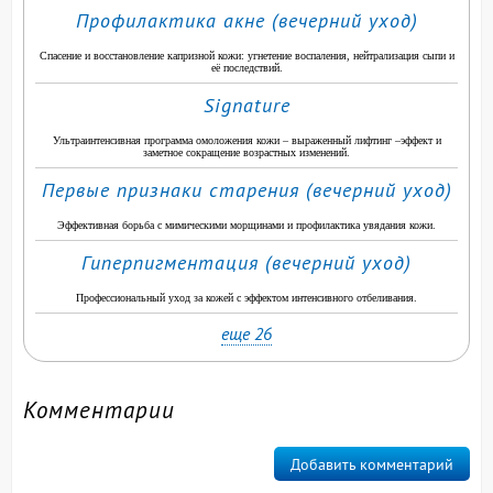
Профилактика акне (вечерний уход)
Спасение и восстановление капризной кожи: угнетение воспаления, нейтрализация сыпи и
её последствий.
Signature
Ультраинтенсивная программа омоложения кожи – выраженный лифтинг –эффект и
заметное сокращение возрастных изменений.
Первые признаки старения (вечерний уход)
Эффективная борьба с мимическими морщинами и профилактика увядания кожи.
Гиперпигментация (вечерний уход)
Профессиональный уход за кожей с эффектом интенсивного отбеливания.
еще 26
Комментарии
Добавить комментарий