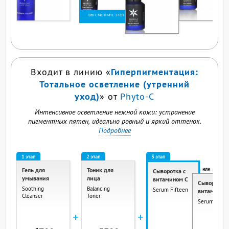
ВЫ СМОТРИТЕ ЭТОТ
ПРОДУКТ
Гиперпигментация:
Входит в линию «
Тотальное осветление (утренний
уход)
» от
Phyto-C
Интенсивное осветление нежной кожи: устранение
пигментных пятен, идеально ровный и яркий оттенок.
Подробнее
1 этап
2 этап
3 этап
или
Гель для
Тоник для
Сыворотка с
умывания
лица
витамином C
Сыворотка 
Soothing
Balancing
Serum Fifteen
витамином
Cleanser
Toner
Serum Twen
+
+