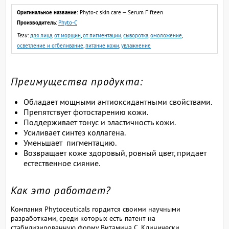
Оригинальное название:
Phyto-c skin care — Serum Fifteen
Производитель
:
Phyto-C
Теги
:
для лица
,
от морщин
,
от пигментации
,
сыворотка
,
омоложение
,
осветление и отбеливание
,
питание кожи
,
увлажнение
Преимущества продукта:
Обладает мощными антиоксидантными свойствами.
Препятствует фотостарению кожи.
Поддерживает тонус и эластичность кожи.
Усиливает синтез коллагена.
Уменьшает пигментацию.
Возвращает коже здоровый, ровный цвет, придает
естественное сияние.
Как это работает?
Компания Phytoceuticals гордится своими научными
разработками, среди которых есть патент на
стабилизированную форму Витамина С. Клинически