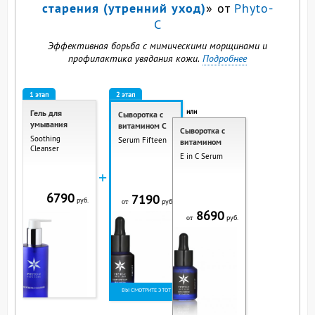
старения (утренний уход)
» от
Phyto-
C
Эффективная борьба с мимическими морщинами и
профилактика увядания кожи.
Подробнее
1 этап
2 этап
или
Гель для
Сыворотка с
умывания
витамином C
Сыворотка с
Soothing
Serum Fifteen
витамином
Cleanser
E in C Serum
+
6790
7190
руб.
руб.
от
8690
руб.
от
ВЫ СМОТРИТЕ ЭТОТ
ПРОДУКТ