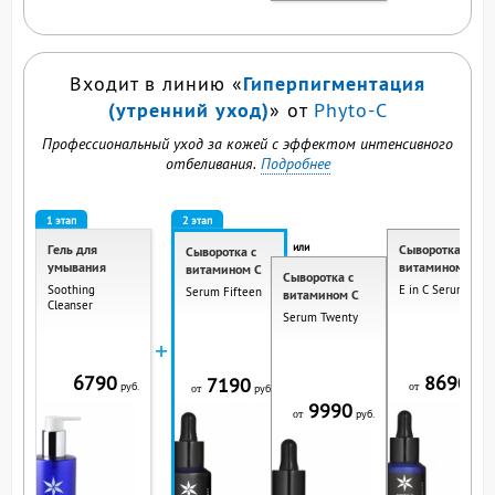
Гиперпигментация
Входит в линию «
(утренний уход)
» от
Phyto-C
Профессиональный уход за кожей с эффектом интенсивного
отбеливания.
Подробнее
1 этап
2 этап
или
Гель для
Сыворотка с
Сыворотка с
умывания
витамином
витамином C
или
Сыворотка с
Soothing
E in C Serum
Serum Fifteen
витамином C
Cleanser
Serum Twenty
+
6790
8690
7190
руб.
руб.
от
руб.
от
9990
руб.
от