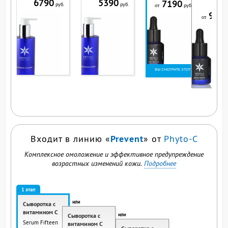
6790
5390
7190
руб.
руб.
руб.
от
999
от
ВЫ СМОТРИТЕ ЭТОТ
ПРОДУКТ
Prevent
Входит в линию «
» от
Phyto-C
Комплексное омоложение и эффективное предупреждение
возрастных изменений кожи.
Подробнее
1 этап
или
Сыворотка с
витамином C
или
Сыворотка с
Serum Fifteen
витамином C