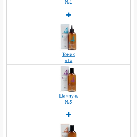
№1
Тоник
«Т»
Шампунь
№3