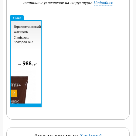
питание и укрепление их структуры.
Подробнее
1 этап
Терапевтический
шампунь
Climbazole
Shampoo №2
988
руб.
от
ВЫ СМОТРИТЕ ЭТОТ
ПРОДУКТ
Другие линии от
System4