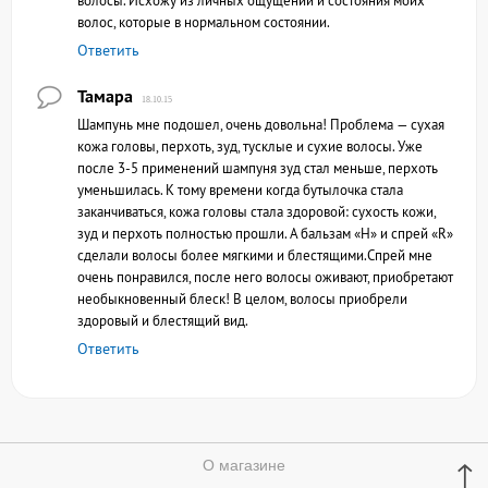
волосы. Исхожу из личных ощущений и состояния моих
волос, которые в нормальном состоянии.
Ответить
Тамара
18.10.15
Шампунь мне подошел, очень довольна! Проблема — сухая
кожа головы, перхоть, зуд, тусклые и сухие волосы. Уже
после 3-5 применений шампуня зуд стал меньше, перхоть
уменьшилась. К тому времени когда бутылочка стала
заканчиваться, кожа головы стала здоровой: сухость кожи,
зуд и перхоть полностью прошли. А бальзам «H» и спрей «R»
сделали волосы более мягкими и блестящими.Спрей мне
очень понравился, после него волосы оживают, приобретают
необыкновенный блеск! В целом, волосы приобрели
здоровый и блестящий вид.
Ответить
↑
О магазине