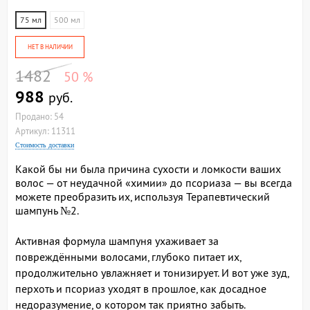
75 мл
500 мл
НЕТ В НАЛИЧИИ
1482
50 %
988
руб.
Продано: 54
Артикул: 11311
Стоимость доставки
Какой бы ни была причина сухости и ломкости ваших
волос — от неудачной «химии» до псориаза — вы всегда
можете преобразить их, используя Терапевтический
шампунь №2.
Активная формула шампуня ухаживает за
повреждёнными волосами, глубоко питает их,
продолжительно увлажняет и тонизирует. И вот уже зуд,
перхоть и псориаз уходят в прошлое, как досадное
недоразумение, о котором так приятно забыть.