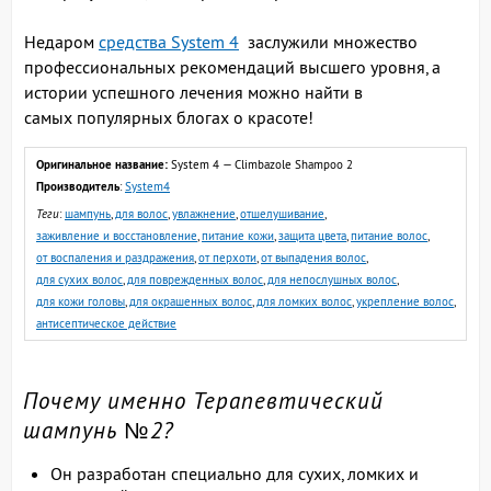
Недаром
средства System 4
заслужили множество
профессиональных рекомендаций высшего уровня, а
истории успешного лечения можно найти в
самых популярных блогах о красоте!
Оригинальное название:
System 4 — Climbazole Shampoo 2
Производитель
:
System4
Теги
:
шампунь
,
для волос
,
увлажнение
,
отшелушивание
,
заживление и восстановление
,
питание кожи
,
защита цвета
,
питание волос
,
от воспаления и раздражения
,
от перхоти
,
от выпадения волос
,
для сухих волос
,
для поврежденных волос
,
для непослушных волос
,
для кожи головы
,
для окрашенных волос
,
для ломких волос
,
укрепление волос
,
антисептическое действие
Почему именно Терапевтический
шампунь №2?
Он разработан специально для сухих, ломких и