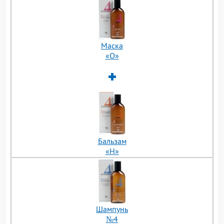
Маска
«О»
Бальзам
«H»
Шампунь
№4