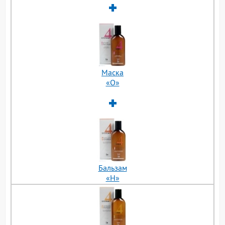
Маска
«О»
Бальзам
«H»