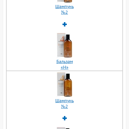
Шампунь
№2
Бальзам
«H»
Шампунь
№2