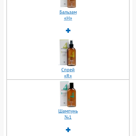
Бальзам
«H»
Cпрей
«R»
Шампунь
№1