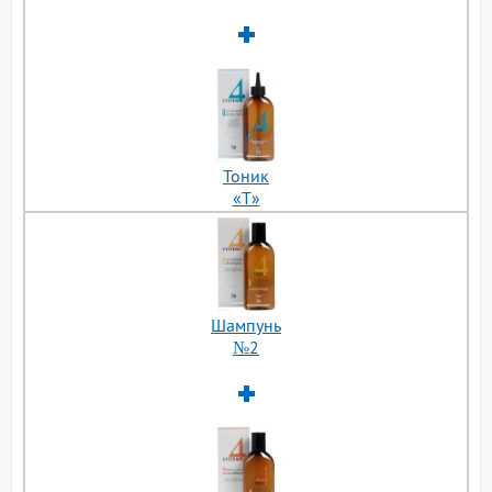
Тоник
«Т»
Шампунь
№2