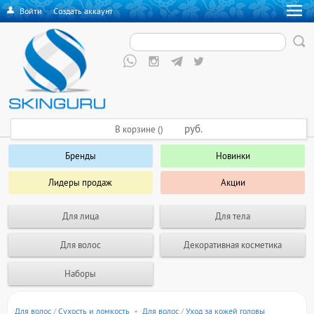
Войти
·
Создать аккаунт
руб.
В корзине ()
Бренды
Новинки
Лидеры продаж
Акции
Для лица
Для тела
Для волос
Декоративная косметика
Наборы
Для волос
/
Сухость и ломкость
+
Для волос
/
Уход за кожей головы