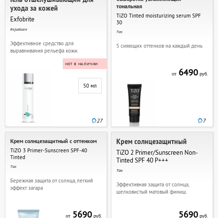
тональная
ухода за кожей
TiZO Tinted moisturizing serum SPF
Exfobrite
30
Rejudicare
Tizo
Эффективное средство для
5 сияющих оттенков на каждый день
выравнивания рельефа кожи.
НЕТ В НАЛИЧИИ
6490
руб.
от
50 мл
27
7
Крем солнцезащитный с оттенком
Крем солнцезащитный
TiZO 3 Primer-Sunscreen SPF-40
TiZO 2 Primer/Sunscreen Non-
Tinted
Tinted SPF 40 P+++
Tizo
Tizo
Бережная защита от солнца, легкий
Эффективная защита от солнца,
эффект загара
шелковистый матовый финиш.
5690
5690
руб.
руб.
от