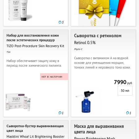
3
Набор для восстановления кожи
Сыворотка с ретинолом
после эстетических процедур
Retinol 0.5%
TIZO Post-Procedure Skin Recovery Kit
Phyto-C
Tizo
Сыворотка с витамином А на водной
Набор обеспечивает защиту кожу в
основе для уменьшения морщин,
период после химического пилинга.
тонких линий и неровного тона кожи.
НЕТ В НАЛИЧИИ
7990
руб.
30 мл
1
1
Сыворотка-бустер выравнивающая
Маска для выравнивания
цвет лица
цвета лица
Masktini Whoa! Lit Brightening Booster
Power Brightening Mask