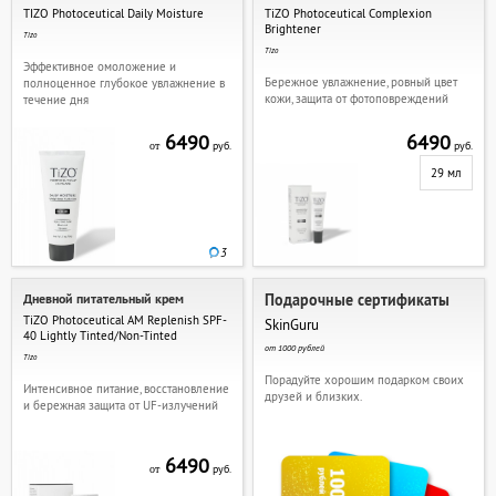
TIZO Photoceutical Daily Moisture
TiZO Photoceutical Complexion
Brightеner
Tizo
Tizo
Эффективное омоложение и
Бережное увлажнение, ровный цвет
полноценное глубокое увлажнение в
кожи, защита от фотоповреждений
течение дня
6490
6490
руб.
руб.
от
29 мл
3
Дневной питательный крем
Подарочные сертификаты
TiZO Photoceutical AM Replenish SPF-
SkinGuru
40 Lightly Tinted/Non-Tinted
от 1000 рублей
Tizo
Порадуйте хорошим подарком своих
Интенсивное питание, восстановление
друзей и близких.
и бережная защита от UF-излучений
6490
руб.
от