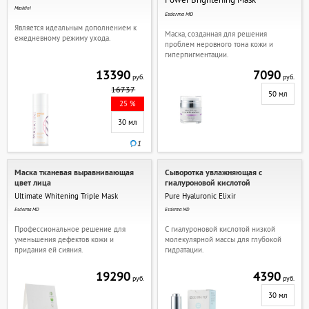
Masktini
Esderma MD
Является идеальным дополнением к
Маска, созданная для решения
ежедневному режиму ухода.
проблем неровного тона кожи и
гиперпигментации.
13390
7090
руб.
руб.
16737
50 мл
25 %
30 мл
1
Маска тканевая выравнивающая
Сыворотка увлажняющая с
цвет лица
гиалуроновой кислотой
Ultimate Whitening Triple Mask
Pure Hyaluronic Elixir
Esderma MD
Esderma MD
Профессиональное решение для
С гиалуроновой кислотой низкой
уменьшения дефектов кожи и
молекулярной массы для глубокой
придания ей сияния.
гидратации.
19290
4390
руб.
руб.
30 мл