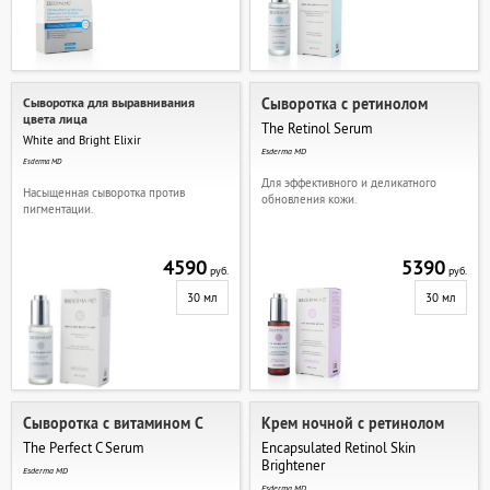
Сыворотка для выравнивания
Сыворотка с ретинолом
цвета лица
The Retinol Serum
White and Bright Elixir
Esderma MD
Esderma MD
Для эффективного и деликатного
Насыщенная сыворотка против
обновления кожи.
пигментации.
4590
5390
руб.
руб.
30 мл
30 мл
Сыворотка с витамином С
Крем ночной с ретинолом
The Perfect C Serum
Encapsulated Retinol Skin
Brightener
Esderma MD
Esderma MD