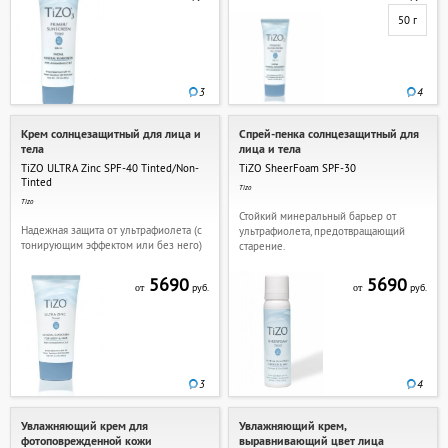
50 г
3
4
Крем солнцезащитный для лица и
Спрей-пенка солнцезащитный для
тела
лица и тела
TiZO ULTRA Zinc SPF-40 Tinted/Non-
TiZO SheerFoam SPF-30
Tinted
Tizo
Tizo
Стойкий минеральный барьер от
Надежная защита от ультрафиолета (с
ультрафиолета, предотвращающий
тонирующим эффектом или без него)
старение.
5690
5690
руб.
руб.
от
от
3
4
Увлажняющий крем для
Увлажняющий крем,
фотоповрежденной кожи
выравнивающий цвет лица