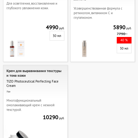
Для осветления, восстановления и
глубокого увлажнения кожи.
Усовершенствованная формула с
ретинолом, витамином С и
глутатионом.
4990
5890
руб.
руб.
7790
30 мл
40 %
30 мл
Крем для выравнивания текстуры
и тона кожи
TIZO Photoceutical Perfecting Face
Cream
Tizo
Многофункциональный
омолаживающий крем с нежной
текстурой.
10290
руб.