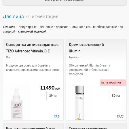
Для лица
› Пигментация
Cначала:
популярные
·
дешевые
·
дорогие
·
новинки
·
самые обсуждаемые
·
со
скидкой
·
с высокой оценкой
Сыворотка антиоксидантная
Крем осветляющий
TIZO Advanced Vitamin C+E
Illumin
Tizo
Rejudicare
Мощное средство для борьбы с
Обновленный Illumin Cream с
видимыми признаками старения кожи.
совершенной отбеливающей
формулой
НЕТ В НАЛИЧИИ
11490
руб.
29 мл
50 мл
1
23
Гель отшелушивающий для
Сыворотка увлажняющая