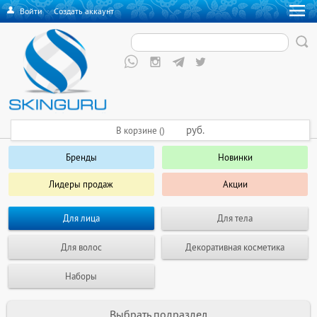
Войти
·
Создать аккаунт
руб.
В корзине ()
Бренды
Новинки
Лидеры продаж
Акции
Для лица
Для тела
Для волос
Декоративная косметика
Наборы
Выбрать подраздел