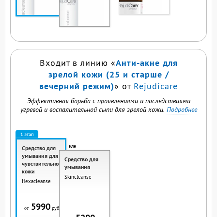
ВЫ СМОТРИТЕ ЭТОТ
ПРОДУКТ
Анти-акне для
Входит в линию «
зрелой кожи (25 и старше /
вечерний режим)
» от
Rejudicare
Эффективная борьба с проявлениями и последствиями
угревой и воспалительной сыпи для зрелой кожи.
Подробнее
1 этап
или
Средство для
умывания для
Средство для
чувствительной
умывания
кожи
Skincleanse
Hexacleanse
5990
руб.
от