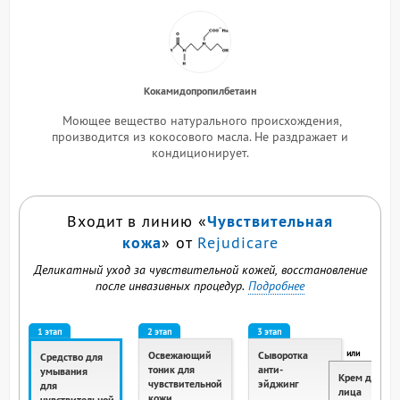
Кокамидопропилбетаин
Моющее вещество натурального происхождения,
производится из кокосового масла. Не раздражает и
кондиционирует.
Чувствительная
Входит в линию «
кожа
» от
Rejudicare
Деликатный уход за чувствительной кожей, восстановление
после инвазивных процедур.
Подробнее
1 этап
2 этап
3 этап
или
Освежающий
Сыворотка
Средство для
тоник для
анти-
умывания
Крем для
чувствительной
эйджинг
для
лица
кожи
чувствительной