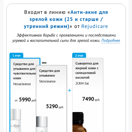
Анти-акне для
Входит в линию «
зрелой кожи (25 и старше /
утренний режим)
» от
Rejudicare
Эффективная борьба с проявлениями и последствиями
угревой и воспалительной сыпи для зрелой кожи.
Подробнее
1 этап
2 этап
или
Сыворотка для
Средство для
жирной кожи с
умывания для
Средство для
салициловой
чувствительной
умывания
кислотой
кожи
Skincleanse
2CRM Sal
Hexacleanse
+
7490
5990
руб.
руб.
от
5290
руб.