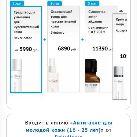
1 этап
2 этап
3 этап
или
Освежающий
Сыворотка
Средство для
тоник для
анти-
умывания
Крем для
чувствительной
эйджинг
для
лица
кожи
чувствительной
с витаминами
Aquaprime
кожи
С и Е 2CRM
Skintonic
+
+
Hexacleanse
6890
11390
5990
руб.
руб.
руб.
от
10190
р
ВЫ СМОТРИТЕ ЭТОТ
ПРОДУКТ
Анти-акне для
Входит в линию «
молодой кожи (16 - 25 лет)
» от
Rejudicare