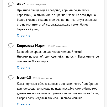
Анна
покупатель
07.08.18
Приятное очищающее средство, в принципе, никаких
нареканий, но лично мне, по крайней мере, на лето, нужно
более сильное ежедневное очищение, поэтому я оставила
его на отопительный сезон, когда коже нужен более
бережный уход.
Ответить
Гаврилова Мария
покупатель
03.09.18
Волшебное средство для чувствительной кожи!
Никаких покрасней, шелушений, стянутости! Плюс отличное
очищение. Я в восторге!
Ответить
Irsen-13
покупатель
08.11.18
Кожа пористая, обезвоженная, с воспалениями. Приобретая
данное средство на чудо не надеялась. Но какого было моё
удивление после того как умыла лицо и стянутости не было,
а через пару недель и высыпаний стало меньше!
Ответить