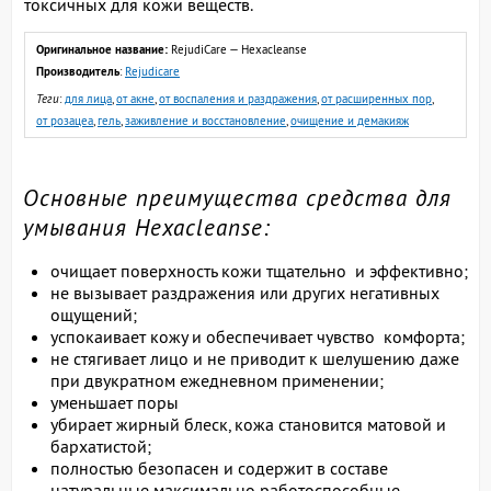
токсичных для кожи веществ.
Оригинальное название:
RejudiCare — Hexacleanse
Производитель
:
Rejudicare
Теги
:
для лица
,
от акне
,
от воспаления и раздражения
,
от расширенных пор
,
от розацеа
,
гель
,
заживление и восстановление
,
очищение и демакияж
Основные преимущества средства для
умывания Hexacleanse:
очищает поверхность кожи тщательно и эффективно;
не вызывает раздражения или других негативных
ощущений;
успокаивает кожу и обеспечивает чувство комфорта;
не стягивает лицо и не приводит к шелушению даже
при двукратном ежедневном применении;
уменьшает поры
убирает жирный блеск, кожа становится матовой и
бархатистой;
полностью безопасен и содержит в составе
натуральные максимально работоспособные