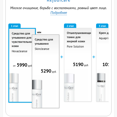
Мягкое очищение, борьба с воспалениями, ровный цвет лица.
Подробнее
1 этап
2 этап
3 этап
или
Отшелушивающий
Крем для ли
Средство для
тоник для
умывания для
Aquaprime
Средство для
жирной кожи
чувствительной
умывания
кожи
Pore Solution
Skincleanse
Hexacleanse
+
+
5190
10190
5990
руб.
р
руб.
от
5290
руб.
ВЫ СМОТРИТЕ ЭТОТ
ПРОДУКТ