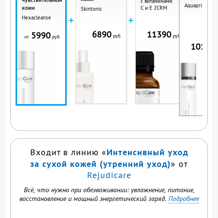
с витаминами
Aquaprime
кожи
С и Е 2CRM
Skintonic
+
+
Hexacleanse
6890
11390
5990
руб.
руб.
руб.
от
10190
р
ВЫ СМОТРИТЕ ЭТОТ
ПРОДУКТ
Интенсивный уход
Входит в линию «
за сухой кожей (утренний уход)
» от
Rejudicare
Всё, что нужно при обезвоживании: увлажнение, питание,
восстановление и мощный энергетический заряд.
Подробнее