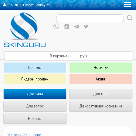
Войти
·
Создать аккаунт
руб.
В корзине ()
Бренды
Новинки
Лидеры продаж
Акции
Для лица
Для тела
Для волос
Декоративная косметика
Наборы
Для лица
/
Очищение