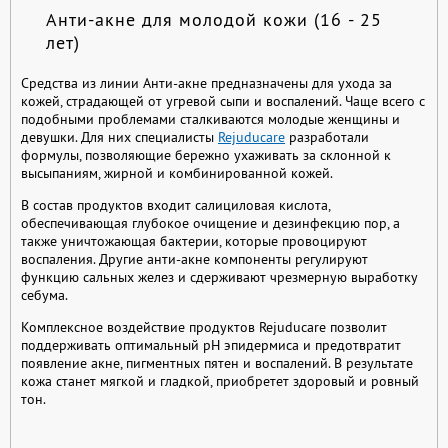
Анти-акне для молодой кожи (16 - 25
лет)
Средства из линии Анти-акне предназначены для ухода за
кожей, страдающей от угревой сыпи и воспалений. Чаще всего с
подобными проблемами сталкиваются молодые женщины и
девушки. Для них специалисты
Rejuducare
разработали
формулы, позволяющие бережно ухаживать за склонной к
высыпаниям, жирной и комбинированной кожей.
В состав продуктов входит салициловая кислота,
обеспечивающая глубокое очищение и дезинфекцию пор, а
также уничтожающая бактерии, которые провоцируют
воспаления. Другие анти-акне компоненты регулируют
функцию сальных желез и сдерживают чрезмерную выработку
себума.
Комплексное воздействие продуктов Rejuducare позволит
поддерживать оптимальный pH эпидермиса и предотвратит
появление акне, пигментных пятен и воспалений. В результате
кожа станет мягкой и гладкой, приобретет здоровый и ровный
тон.