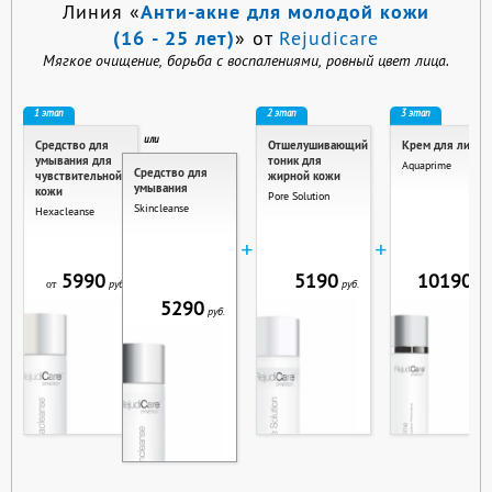
Анти-акне для молодой кожи
Линия «
(16 - 25 лет)
» от
Rejudicare
Мягкое очищение, борьба с воспалениями, ровный цвет лица.
1 этап
2 этап
3 этап
или
Средство для
Отшелушивающий
Крем для лица
умывания для
тоник для
Aquaprime
Средство для
чувствительной
жирной кожи
умывания
кожи
Pore Solution
Skincleanse
Hexacleanse
+
+
5990
5190
10190
руб.
руб.
руб
от
5290
руб.