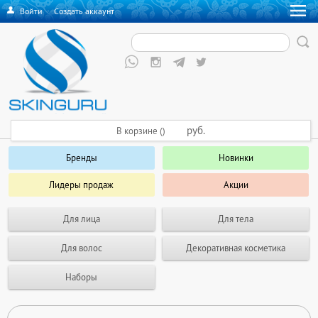
Войти
·
Создать аккаунт
руб.
В корзине ()
Бренды
Новинки
Лидеры продаж
Акции
Для лица
Для тела
Для волос
Декоративная косметика
Наборы