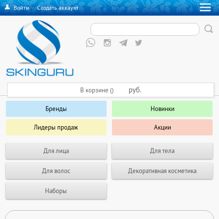
Войти
·
Создать аккаунт
руб.
В корзине ()
Бренды
Новинки
Лидеры продаж
Акции
Для лица
Для тела
Для волос
Декоративная косметика
Наборы