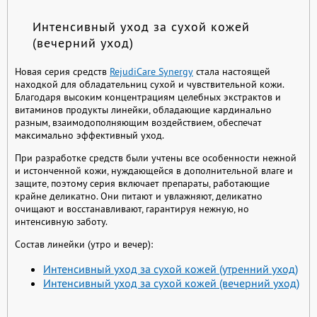
Интенсивный уход за сухой кожей
(вечерний уход)
Новая серия средств
RejudiCare Synergy
стала настоящей
находкой для обладательниц сухой и чувствительной кожи.
Благодаря высоким концентрациям целебных экстрактов и
витаминов продукты линейки, обладающие кардинально
разным, взаимодополняющим воздействием, обеспечат
максимально эффективный уход.
При разработке средств были учтены все особенности нежной
и истонченной кожи, нуждающейся в дополнительной влаге и
защите, поэтому серия включает препараты, работающие
крайне деликатно. Они питают и увлажняют, деликатно
очищают и восстанавливают, гарантируя нежную, но
интенсивную заботу.
Состав линейки (утро и вечер):
Интенсивный уход за сухой кожей (утренний уход)
Интенсивный уход за сухой кожей (вечерний уход)