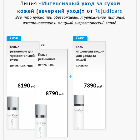
Интенсивный уход за сухой
Линия «
кожей (вечерний уход)
» от
Rejudicare
Всё, что нужно при обезвоживании: увлажнение, питание,
восстановление и мощный энергетический заряд.
1 этап
3 этап
или
Гель с
Гель
ретинолом для
отшелушивающий
Гель с
чувствительной
для ухода за
ретинолом
кожи
кожей
Retinol SRX
Retinol SRX Mild
Exfobrite
+
8190
7890
руб.
руб.
8790
руб.