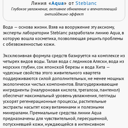
Aqua
Линия «
» от
Steblanc
Глубокое увлажнение, активное обновление и впечатляющий
антиэйджинг-эффект
Вода — основа жизни. Взяв на вооружение эту аксиому,
эксперты лаборатории Steblanc разработали линию Aqua, в
которую вошла косметика, позволяющая решить проблемы
с обезвоженностью кожи.
Эксклюзивная формула средств базируется на комплексе из
четырех видов воды. Талая вода с ледников Аляски, вода из
морских глубин, сок японской березы и вода Хита —
чудесные свойства этого живительного квартета
поддерживаются силой дополнительных, не менее мощных
экологически чистых компонентов. Влагоудерживающие
ингредиенты (гиалуроновая кислота, трегалоза, пантенол)
обеспечат максимальный уровень увлажнения, пептиды
ускорят регенерационные процессы, растительные
экстракты насытят кожу витаминами и полезными
минералами. Премиальные средства линии Aqua
предназначены для чувствительной, пересушенной,
потускневшей кожи, нуждающейся в интенсивном