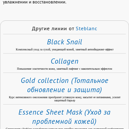
увлажнении и восстановлении.
Другие линии от
Steblanc
Black Snail
Комплексный уход за сухой, увядающей кожей, заметный антиэйнджинг-эффект
Collagen
Повышение эластичности кожи, заметный лифтинг с накопительным эффектом
Gold collection (Тотальное
обновление и защита)
Курс интенсивного омоложения преобразит уставшую кожу, насытит ее витаминами, усилит
защитный барьер
Essence Sheet Mask (Уход за
проблемной кожей)
Специалисты Steblanc разработали уникальную линейку продуктов для экстренной реабилитации