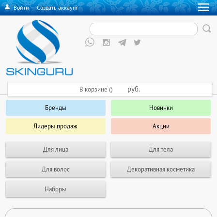
Войти
·
Создать аккаунт
руб.
В корзине ()
Бренды
Новинки
Лидеры продаж
Акции
Для лица
Для тела
Для волос
Декоративная косметика
Наборы