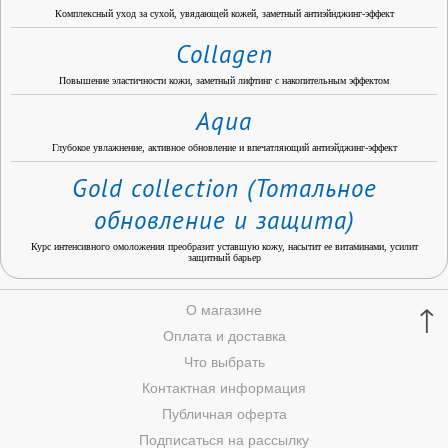
Комплексный уход за сухой, увядающей кожей, заметный антиэйнджинг-эффект
Collagen
Повышение эластичности кожи, заметный лифтинг с накопительным эффектом
Aqua
Глубокое увлажнение, активное обновление и впечатляющий антиэйджинг-эффект
Gold collection (Тотальное
обновление и защита)
Курс интенсивного омоложения преобразит уставшую кожу, насытит ее витаминами, усилит
защитный барьер
↑
О магазине
Оплата и доставка
Что выбрать
Контактная информация
Публичная оферта
Подписаться на рассылку