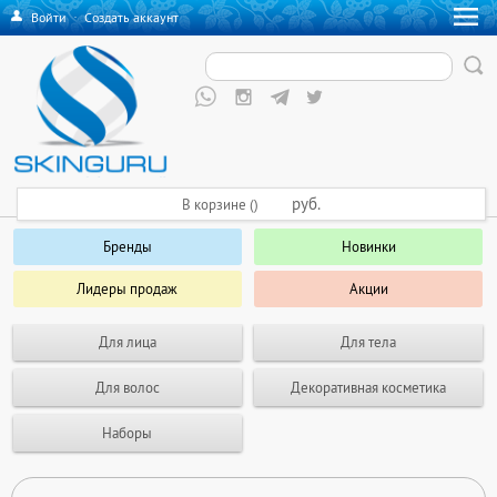
Войти
·
Создать аккаунт
руб.
В корзине ()
Бренды
Новинки
Лидеры продаж
Акции
Для лица
Для тела
Для волос
Декоративная косметика
Наборы