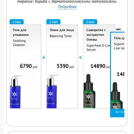
терапия: борьба с дерматологическими патологиями.
Подробнее
1 этап
2 этап
3 этап
или
Гель для
Тоник для лица
Сыворотка с
умывания
экстрактом
Balancing Toner
Гель для ли
Оливы
Soothing
Superheal O-
Cleanser
Superheal O-Live
Live Gel
Serum
+
+
6790
5390
14890
руб.
руб.
руб.
14890
р
ВЫ СМОТРИТЕ ЭТ
ПРОДУКТ