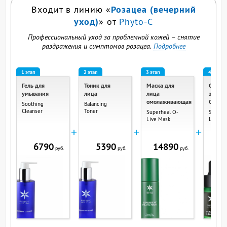
Розацеа (вечерний
Входит в линию «
уход)
» от
Phyto-C
Профессиональный уход за проблемной кожей – снятие
раздражения и симптомов розацеа.
Подробнее
1 этап
2 этап
3 этап
4 этап
Гель для
Тоник для
Маска для
Сыворо
умывания
лица
лица
экстра
омолаживающая
Оливы
Soothing
Balancing
Cleanser
Toner
Superheal O-
Superh
Live Mask
Live S
+
+
+
6790
5390
14890
14
руб.
руб.
руб.