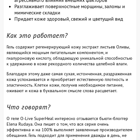
агрессивного влияния внешних факторов
Разглаживает поверхностные морщины, заломы и
мимические складки
Придает коже здоровый, свежий и цветущий вид
Как это работает?
Гель содержит регенерирующий кожу экстракт листьев Оливы,
являющийся мощным питательным компонентом, и
гиалуроновую кислоту, обладающую уникальной способностью
к удержанию в коже рекордного количества целебной влаги.
Благодаря этому даже самая сухая, истонченная, раздраженная
кожа успокаивается и приобретает естественную плотность и
эластичность. Клетки кожи, получив необходимое питание,
оживают и кожа в буквальном смысле слова расцветает.
Что говорят?
О геле O-Live SuperHeal интересно отзывается бьюти-блоггер
Elena Rudaya. Она пишет о том, что вся серия очень
эффективна и на 100% выполняет заявленные производителем
обещания. Гель подходит для применения дважды в день, не