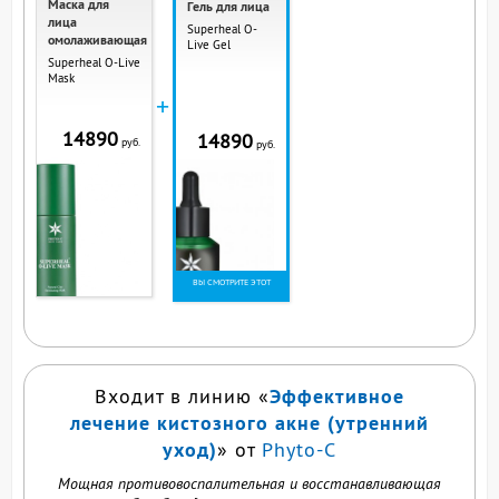
Маска для
Гель для лица
лица
Superheal O-
омолаживающая
Live Gel
Superheal O-Live
Mask
+
14890
14890
руб.
руб.
ВЫ СМОТРИТЕ ЭТОТ
ПРОДУКТ
Эффективное
Входит в линию «
лечение кистозного акне (утренний
уход)
» от
Phyto-C
Мощная противовоспалительная и восстанавливающая