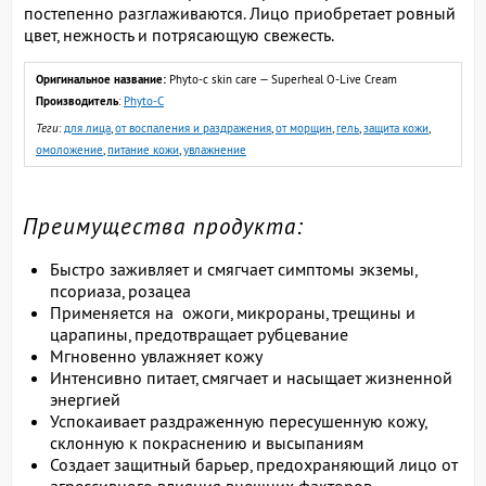
постепенно разглаживаются. Лицо приобретает ровный
цвет, нежность и потрясающую свежесть.
Оригинальное название:
Phyto-c skin care — Superheal O-Live Cream
Производитель
:
Phyto-C
Теги
:
для лица
,
от воспаления и раздражения
,
от морщин
,
гель
,
защита кожи
,
омоложение
,
питание кожи
,
увлажнение
Преимущества продукта:
Быстро заживляет и смягчает симптомы экземы,
псориаза, розацеа
Применяется на ожоги, микрораны, трещины и
царапины, предотвращает рубцевание
Мгновенно увлажняет кожу
Интенсивно питает, смягчает и насыщает жизненной
энергией
Успокаивает раздраженную пересушенную кожу,
склонную к покраснению и высыпаниям
Создает защитный барьер, предохраняющий лицо от