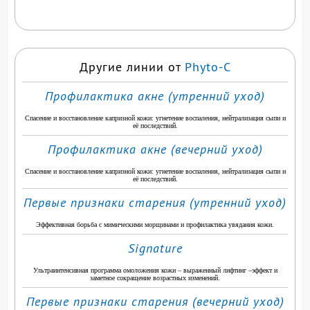
Другие линии от
Phyto-C
Профилактика акне (утренний уход)
Спасение и восстановление капризной кожи: угнетение воспаления, нейтрализация сыпи и
её последствий.
Профилактика акне (вечерний уход)
Спасение и восстановление капризной кожи: угнетение воспаления, нейтрализация сыпи и
её последствий.
Первые признаки старения (утренний уход)
Эффективная борьба с мимическими морщинами и профилактика увядания кожи.
Signature
Ультраинтенсивная программа омоложения кожи – выраженный лифтинг –эффект и
заметное сокращение возрастных изменений.
Первые признаки старения (вечерний уход)