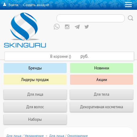
Войти
·
Создать аккаунт
руб.
В корзине ()
Бренды
Новинки
Лидеры продаж
Акции
Для лица
Для тела
Для волос
Декоративная косметика
Наборы
Для лица
/
Увлажнение
+
Для лица
/
Омоложение