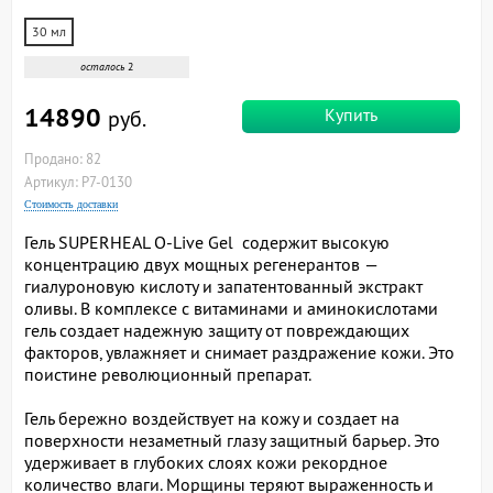
30 мл
осталось
2
14890
Купить
руб.
Продано: 82
Артикул: P7-0130
Стоимость доставки
Гель SUPERHEAL O-Live Gel содержит высокую
концентрацию двух мощных регенерантов —
гиалуроновую кислоту и запатентованный экстракт
оливы. В комплексе с витаминами и аминокислотами
гель создает надежную защиту от повреждающих
факторов, увлажняет и снимает раздражение кожи. Это
поистине революционный препарат.
Гель бережно воздействует на кожу и создает на
поверхности незаметный глазу защитный барьер. Это
удерживает в глубоких слоях кожи рекордное
количество влаги. Морщины теряют выраженность и