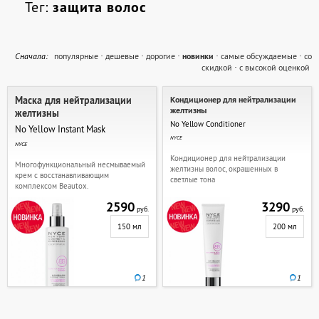
Тег:
защита волос
Cначала:
популярные
·
дешевые
·
дорогие
·
новинки
·
самые обсуждаемые
·
со
скидкой
·
с высокой оценкой
Маска для нейтрализации
Кондиционер для нейтрализации
желтизны
желтизны
No Yellow Conditioner
No Yellow Instant Mask
NYCE
NYCE
Кондиционер для нейтрализации
Многофункциональный несмываемый
желтизны волос, окрашенных в
крем с восстанавливающим
светлые тона
комплексом Beautox.
2590
3290
руб.
руб.
150 мл
200 мл
1
1