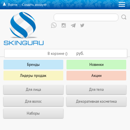
Войти
·
Создать аккаунт
руб.
В корзине ()
Бренды
Новинки
Лидеры продаж
Акции
Для лица
Для тела
Для волос
Декоративная косметика
Наборы