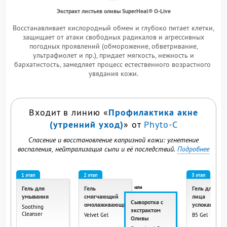
Экстракт листьев оливы SuperHeal® O-Live
Восстанавливает кислородный обмен и глубоко питает клетки,
защищает от атаки свободных радикалов и агрессивных
погодных проявлений (обморожение, обветривание,
ультрафиолет и пр.), придает мягкость, нежность и
бархатистость, замедляет процесс естественного возрастного
увядания кожи.
Профилактика акне
Входит в линию «
(утренний уход)
» от
Phyto-C
Спасение и восстановление капризной кожи: угнетение
воспаления, нейтрализация сыпи и её последствий.
Подробнее
1 этап
2 этап
3 этап
или
Гель для
Гель
Гель для
умывания
смягчающий
лица
Сыворотка с
омолаживающий
успокаиваю
Soothing
экстрактом
Cleanser
Velvet Gel
B5 Gel
Оливы