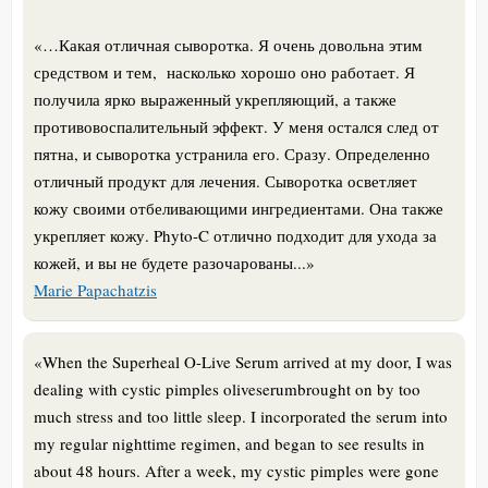
«…Какая отличная сыворотка. Я очень довольна этим
средством и тем, насколько хорошо оно работает. Я
получила ярко выраженный укрепляющий, а также
противовоспалительный эффект. У меня остался след от
пятна, и сыворотка устранила его. Сразу. Определенно
отличный продукт для лечения. Сыворотка осветляет
кожу своими отбеливающими ингредиентами. Она также
укрепляет кожу. Phyto-C отлично подходит для ухода за
кожей, и вы не будете разочарованы...»
Marie Papachatzis
«When the Superheal O-Live Serum arrived at my door, I was
dealing with cystic pimples oliveserumbrought on by too
much stress and too little sleep. I incorporated the serum into
my regular nighttime regimen, and began to see results in
about 48 hours. After a week, my cystic pimples were gone