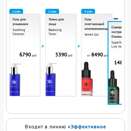
1 этап
2 этап
3 этап
или
Гель для
Тоник для
Гель
умывания
лица
смягчающий
Сыворотка с
омолаживающий
Soothing
Balancing
экстрактом
Cleanser
Toner
Velvet Gel
Оливы
Superheal O-
+
+
Live Serum
6790
5390
8490
руб.
руб.
руб.
от
14890
р
ВЫ СМОТРИТЕ ЭТ
ПРОДУКТ
Эффективное
Входит в линию «