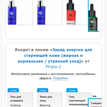
ВЫ СМОТРИТЕ ЭТ
ПРОДУКТ
Заряд энергии для
Входит в линию «
стареющей кожи (жирная и
нормальная / утренний уход)
» от
Phyto-C
Интенсивное увлажнение и восстановление, антиэйджинг-
эффект.
Подробнее
1 этап
2 этап
3 этап
или
Гель для
Тоник для
Гель
умывания
лица
смягчающий
Сыворотка с
омолаживающий
Soothing
Balancing
экстрактом