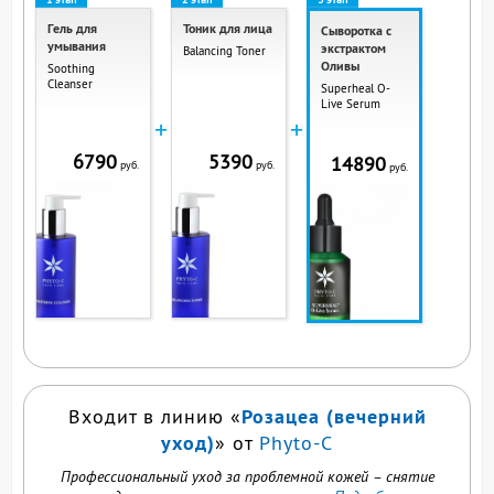
Гель для
Тоник для лица
Сыворотка с
умывания
экстрактом
Balancing Toner
Оливы
Soothing
Cleanser
Superheal O-
Live Serum
+
+
6790
5390
14890
руб.
руб.
руб.
ВЫ СМОТРИТЕ ЭТОТ
ПРОДУКТ
Розацеа (вечерний
Входит в линию «
уход)
» от
Phyto-C
Профессиональный уход за проблемной кожей – снятие