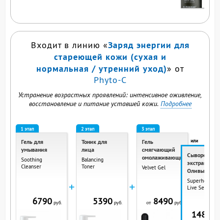
ВЫ СМОТРИТЕ ЭТОТ
ПРОДУКТ
Заряд энергии для
Входит в линию «
стареющей кожи (сухая и
нормальная / утренний уход)
» от
Phyto-C
Устранение возрастных проявлений: интенсивное оживление,
восстановление и питание уставшей кожи.
Подробнее
1 этап
2 этап
3 этап
или
Гель для
Тоник для
Гель
умывания
лица
смягчающий
Сыворотка с
омолаживающий
Soothing
Balancing
экстрактом
Cleanser
Toner
Velvet Gel
Оливы
Superheal O-
+
+
Live Serum
6790
5390
8490
руб.
руб.
руб.
от
14890
р