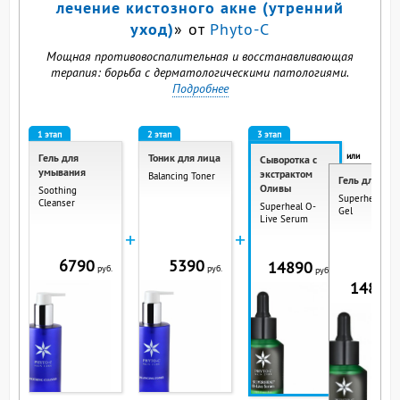
лечение кистозного акне (утренний
уход)
» от
Phyto-C
Мощная противовоспалительная и восстанавливающая
терапия: борьба с дерматологическими патологиями.
Подробнее
1 этап
2 этап
3 этап
или
Гель для
Тоник для лица
Сыворотка с
умывания
экстрактом
Balancing Toner
Гель для лиц
Оливы
Soothing
Superheal O-L
Cleanser
Superheal O-
Gel
Live Serum
+
+
6790
5390
14890
руб.
руб.
руб.
14890
р