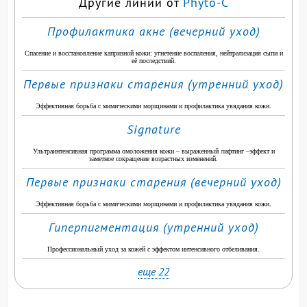
Другие линии от
Phyto-C
Профилактика акне (вечерний уход)
Спасение и восстановление капризной кожи: угнетение воспаления, нейтрализация сыпи и
её последствий.
Первые признаки старения (утренний уход)
Эффективная борьба с мимическими морщинами и профилактика увядания кожи.
Signature
Ультраинтенсивная программа омоложения кожи – выраженный лифтинг –эффект и
заметное сокращение возрастных изменений.
Первые признаки старения (вечерний уход)
Эффективная борьба с мимическими морщинами и профилактика увядания кожи.
Гиперпигментация (утренний уход)
Профессиональный уход за кожей с эффектом интенсивного отбеливания.
еще 22