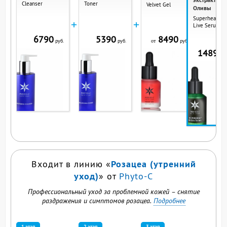
Cleanser
Toner
Velvet Gel
Оливы
Superheal O-
+
+
Live Serum
6790
5390
8490
руб.
руб.
руб.
от
14890
р
ВЫ СМОТРИТЕ ЭТ
ПРОДУКТ
Розацеа (утренний
Входит в линию «
уход)
» от
Phyto-C
Профессиональный уход за проблемной кожей – снятие
раздражения и симптомов розацеа.
Подробнее
1 этап
2 этап
3 этап