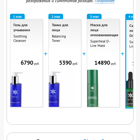
раздражения и симптомов розацеа.
Подробнее
1 этап
2 этап
3 этап
4 этап
Гель для
Тоник для
Маска для
Сывор
умывания
лица
лица
экстр
омолаживающая
Олив
Soothing
Balancing
Cleanser
Toner
Superheal O-
Superh
Live Mask
Live S
+
+
+
6790
5390
14890
14
руб.
руб.
руб.
ВЫ СМО
ПР