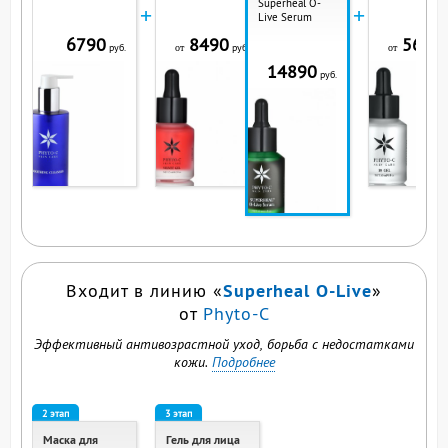
Superheal O-
+
+
Live Serum
6790
8490
5690
руб.
руб.
р
от
от
14890
руб.
ВЫ СМОТРИТЕ ЭТОТ
ПРОДУКТ
Superheal O-Live
Входит в линию «
»
от
Phyto-C
Эффективный антивозрастной уход, борьба с недостатками
кожи.
Подробнее
2 этап
3 этап
Маска для
Гель для лица