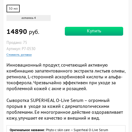
30 мл
осталось
4
14890
Купить
руб.
Продано: 75
Артикул: P7-0530
Стоимость доставки
Инновационный продукт, сочетающий активную
комбинацию запатентованного экстракта листьев оливы,
ретинола, L-сторонней аскорбиновой кислоты и альфа-
токоферола. Чрезвычайно эффективен при уходе за
проблемной кожей с акне и розацеей.
Сыворотка SUPERHEAL O-Live Serum – огромный
прорыв в уходе за кожей с дерматологическими
проблемами. Ее многогранное действие оздоравливает
кожу, улучшает ее качество и внешний и вид.
Оригинальное название:
Phyto-c skin care — Superheal O-Live Serum