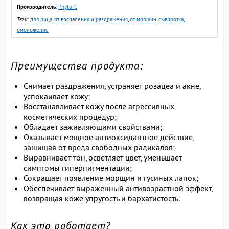
Производитель
:
Phyto-C
Теги
:
для лица
,
от воспаления и раздражения
,
от морщин
,
сыворотка
,
омоложение
Преимущества продукта:
Снимает раздражения, устраняет розацеа и акне,
успокаивает кожу;
Восстанавливает кожу после агрессивных
косметических процедур;
Обладает заживляющими свойствами;
Оказывает мощное антиоксидантное действие,
защищая от вреда свободных радикалов;
Выравнивает тон, осветляет цвет, уменьшает
симптомы гиперпигментации;
Сокращает появление морщин и гусиных лапок;
Обеспечивает выраженный антивозрастной эффект,
возвращая коже упругость и бархатистость.
Как это работает?