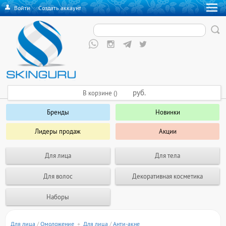
Войти
·
Создать аккаунт
руб.
В корзине ()
Бренды
Новинки
Лидеры продаж
Акции
Для лица
Для тела
Для волос
Декоративная косметика
Наборы
Для лица
/
Омоложение
+
Для лица
/
Анти-акне