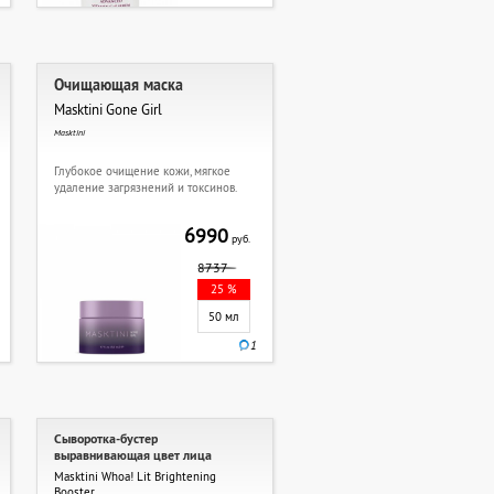
Очищающая маска
Masktini Gone Girl
Masktini
Глубокое очищение кожи, мягкое
удаление загрязнений и токсинов.
6990
руб.
8737
25 %
50 мл
1
Сыворотка-бустер
выравнивающая цвет лица
Masktini Whoa! Lit Brightening
Booster