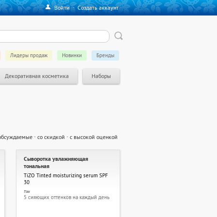
Войти
·
Создать аккаунт
Лидеры продаж
Новинки
Бренды
Декоративная косметика
Наборы
обсуждаемые
·
со скидкой
·
с высокой оценкой
Сыворотка увлажняющая
тональная
TiZO Tinted moisturizing serum SPF
30
Tizo
5 сияющих оттенков на каждый день