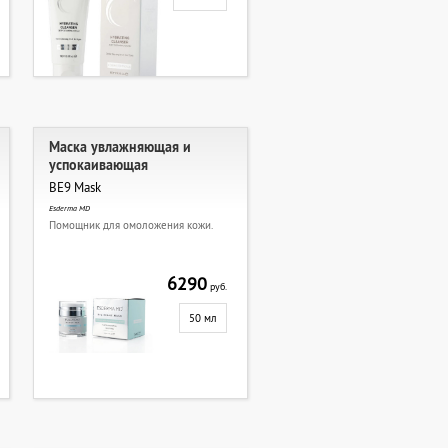
Маска увлажняющая и
успокаивающая
BE9 Mask
Esderma MD
Помощник для омоложения кожи.
6290
руб.
50 мл