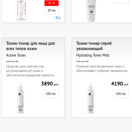
25 %
30 мл
1
Тоник-тонер для лица для
Тоник-тонер-спрей
всех типов кожи
увлажняющий
Active Toner
Hydrating Toner Mist
Esderma MD
Esderma MD
Средство для сужения пор,
Помогает восстановлению кожи и
регулирования pH кожи и
обеспечивает глубокое увлажнение.
обеспечения ощущения свежести.
3890
4190
руб.
руб.
200 мл
200 мл