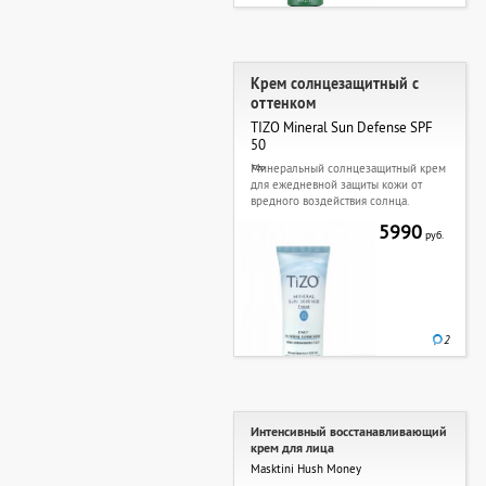
Крем солнцезащитный с
оттенком
TIZO Mineral Sun Defense SPF
50
Минеральный солнцезащитный крем
Tizo
для ежедневной защиты кожи от
вредного воздействия солнца.
5990
руб.
2
Интенсивный восстанавливающий
крем для лица
Masktini Hush Money