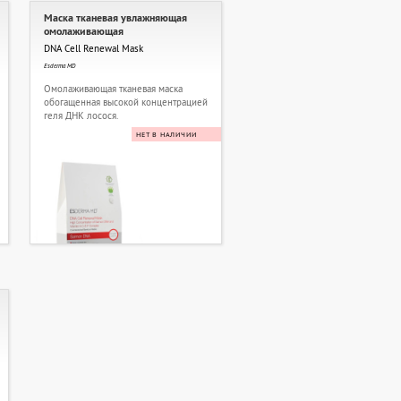
Маска тканевая увлажняющая
омолаживающая
DNA Cell Renewal Mask
Esderma MD
Омолаживающая тканевая маска
обогащенная высокой концентрацией
геля ДНК лосося.
НЕТ В НАЛИЧИИ