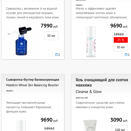
Masktini
Сыворотка с витамином А на водной
Мягко и эффективно удаляет
основе для уменьшения морщин,
омертвевшие клетки кожи и
тонких линий и неровного тона кожи.
стимулирует клеточное обновление.
7990
9690
руб.
руб.
12112
30 мл
25 %
30 мл
1
1
Сыворотка-бустер балансирующая
Гель очищающий для снятия
макияжа
Masktini Whoa! Zen Balancing Booster
Cleanse & Glow
Masktini
Esderma MD
Уменьшает воспалительные
Современное средство для снятия
процессы, повышает барьерные
макияжа и очищения кожи.
функции кожи.
9690
3090
руб.
руб.
12112
100 мл