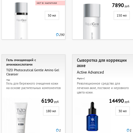
НЕТ В НАЛИЧИИ
7890
руб.
50 мл
150 мл
290
Гель очищающий с
Сыворотка для коррекции
аминокислотами
акне
TIZO Photoceutical Gentle Amino Gel
Active Advanced
Cleanser
Phyto-C
Tizo
Гель для бережного очищения кожи
Революционное средство для
на основе растительных компонентов
лечения акне, постакне и неровного
цвета кожи.
6190
14490
руб.
руб.
180 мл
30 мл
1
1