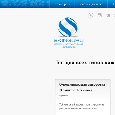
Что выбрать
Оплата и доставка
О 
Тег:
для всех типов кож
Омолаживающая сыворотка
3C Serum с Витамином С
Rejudicare
Трёхмерный эффект: тонизирование,
разглаживание, антиоксидация.