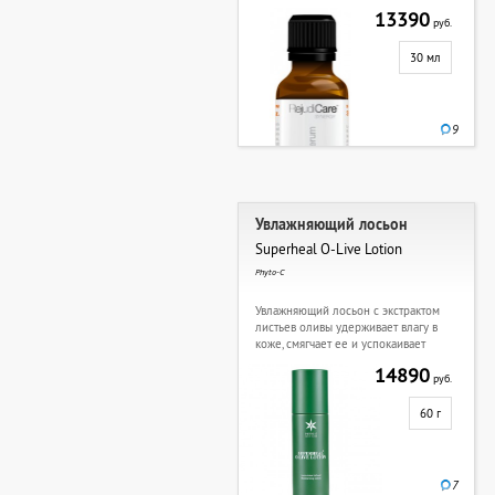
13390
руб.
30 мл
9
Увлажняющий лосьон
Superheal O-Live Lotion
Phyto-C
Увлажняющий лосьон с экстрактом
листьев оливы удерживает влагу в
коже, смягчает ее и успокаивает
14890
руб.
60 г
7