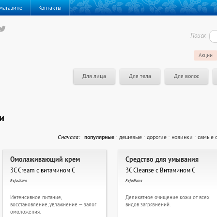
магазине
Контакты
Поиск
Акции
Для лица
Для тела
Для волос
и
Cначала:
популярные
·
дешевые
·
дорогие
·
новинки
·
самые 
Омолаживающий крем
Средство для умывания
3C Cream с витамином С
3C Cleanse с Витамином С
Rejudicare
Rejudicare
Интенсивное питание,
Деликатное очищение кожи от всех
восстановление, увлажнение — залог
видов загрязнений.
омоложения.