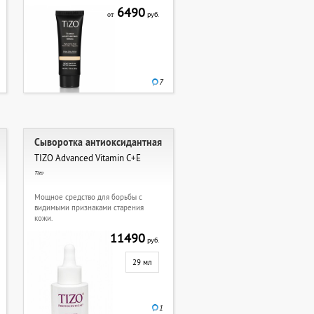
6490
руб.
от
7
Сыворотка антиоксидантная
TIZO Advanced Vitamin C+E
Tizo
Мощное средство для борьбы с
видимыми признаками старения
кожи.
11490
руб.
29 мл
1