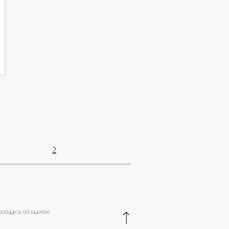
2
↑
ообщить об ошибке