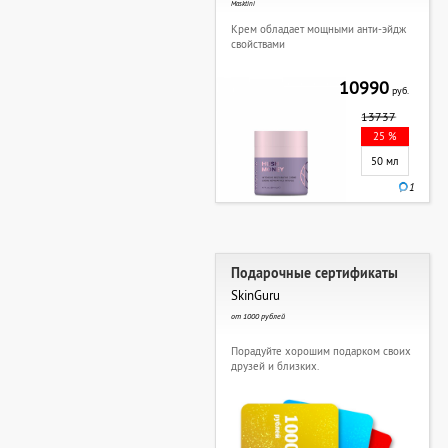
Masktini
Крем обладает мощными анти-эйдж
свойствами
10990
руб.
13737
25 %
50 мл
1
Подарочные сертификаты
SkinGuru
от 1000 рублей
Порадуйте хорошим подарком своих
друзей и близких.