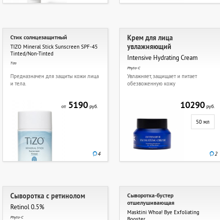
Стик солнцезащитный
Крем для лица
увлажняющий
TIZO Mineral Stick Sunscreen SPF-45
Tinted/Non-Tinted
Intensive Hydrating Cream
Tizo
Phyto-C
Предназначен для защиты кожи лица
Увлажняет, защищает и питает
и тела.
обезвоженную кожу
5190
10290
руб.
руб.
от
50 мл
4
2
Сыворотка с ретинолом
Сыворотка-бустер
отшелушивающая
Retinol 0.5%
Masktini Whoa! Bye Exfoliating
Phyto-C
Booster