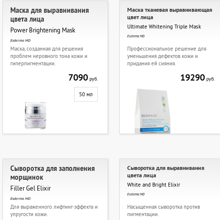
Маска для выравнивания
Маска тканевая выравнивающая
цвет лица
цвета лица
Ultimate Whitening Triple Mask
Power Brightening Mask
Esderma MD
Esderma MD
Маска, созданная для решения
Профессиональное решение для
проблем неровного тона кожи и
уменьшения дефектов кожи и
гиперпигментации.
придания ей сияния.
7090
19290
руб.
руб.
50 мл
Сыворотка для заполнения
Сыворотка для выравнивания
цвета лица
морщинок
White and Bright Elixir
Filler Gel Elixir
Esderma MD
Esderma MD
Для выраженного лифтинг-эффекта и
Насыщенная сыворотка против
упругости кожи.
пигментации.