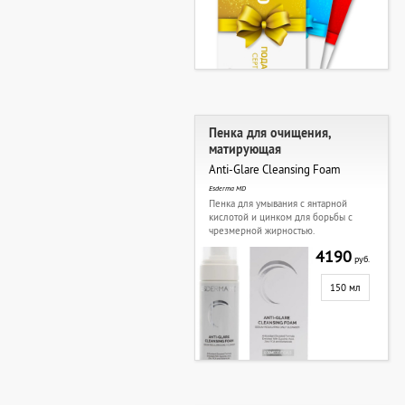
Пенка для очищения,
матирующая
Anti-Glare Cleansing Foam
Esderma MD
Пенка для умывания с янтарной
кислотой и цинком для борьбы с
чрезмерной жирностью.
4190
руб.
150 мл