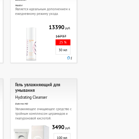
Masktini
Является идеальным дополнением к
ежедневному режиму ухода.
13390
руб.
16737
25 %
30 мл
1
Гель увлажняющий для
умывания
Hydrating Cleanser
Esderma MD
Увлажняющее очищающее средство с
тройным комплексом церамидов и
гиалуроновой кислотой.
3490
руб.
100 мл