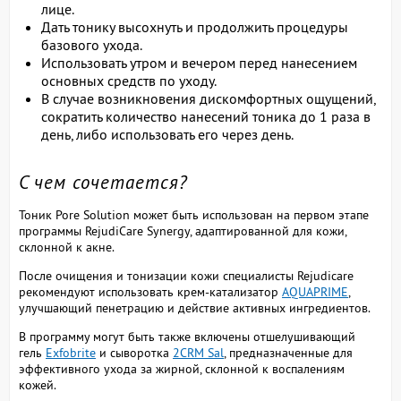
лице.
Дать тонику высохнуть и продолжить процедуры
базового ухода.
Использовать утром и вечером перед нанесением
основных средств по уходу.
В случае возникновения дискомфортных ощущений,
сократить количество нанесений тоника до 1 раза в
день, либо использовать его через день.
С чем сочетается?
Тоник Pore Solution может быть использован на первом этапе
программы RejudiCare Synergy, адаптированной для кожи,
склонной к акне.
После очищения и тонизации кожи специалисты Rejudicare
рекомендуют использовать крем-катализатор
AQUAPRIME
,
улучшающий пенетрацию и действие активных ингредиентов.
В программу могут быть также включены отшелушивающий
гель
Exfobrite
и сыворотка
2CRM Sal
, предназначенные для
эффективного ухода за жирной, склонной к воспалениям
кожей.