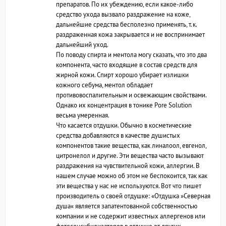
препаратов. По их убеждению, если какое-либо
средство ухода вызвало раздражение на коже,
дальнейшие средства бесполезно применять, т.к.
раздраженная кожа закрывается и не воспринимает
дальнейший уход.
По поводу спирта и ментола могу сказать, что это два
компонента, часто входящие в состав средств для
жирной кожи. Спирт хорошо убирает излишки
кожного себума, ментол обладает
противовоспалительным и освежающим свойствами.
Однако их концентрация в тонике Pore Solution
весьма умеренная.
Что касается отдушки. Обычно в косметические
средства добавляются в качестве душистых
компонентов такие вещества, как линалоол, евгенол,
цитронелол и другие. Эти вещества часто вызывают
раздражения на чувствительной кожи, аллергии. В
нашем случае можно об этом не беспокоится, так как
эти вещества у нас не используются. Вот что пишет
производитель о своей отдушке: «Отдушка »Северная
душа« является запатентованной собственностью
компании и не содержит известных аллергенов или
фотосенсибилизаторов в отличие от других