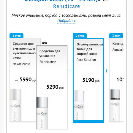
Rejudicare
Мягкое очищение, борьба с воспалениями, ровный цвет лица.
Подробнее
1 этап
2 этап
3 этап
или
Средство для
Крем для ли
Отшелушивающий
умывания для
тоник для
Aquaprime
Средство для
чувствительной
жирной кожи
умывания
кожи
Pore Solution
Skincleanse
Hexacleanse
+
+
5990
10190
5190
руб.
р
от
руб.
5290
руб.
ВЫ СМОТРИТЕ ЭТОТ
ПРОДУКТ