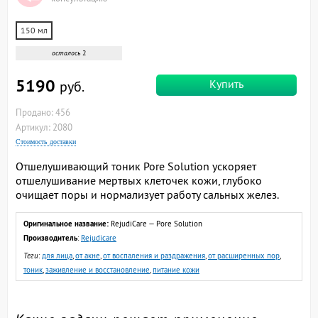
150 мл
осталось
2
5190
Купить
руб.
Продано: 456
Артикул: 2080
Стоимость доставки
Отшелушивающий тоник Pore Solution ускоряет
отшелушивание мертвых клеточек кожи, глубоко
очищает поры и нормализует работу сальных желез.
Оригинальное название:
RejudiCare — Pore Solution
Производитель
:
Rejudicare
Теги
:
для лица
,
от акне
,
от воспаления и раздражения
,
от расширенных пор
,
тоник
,
заживление и восстановление
,
питание кожи