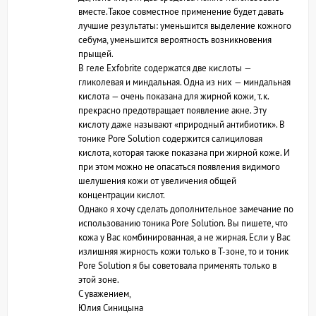
вместе.Такое совместное применение будет давать
лучшие результаты: уменьшится выделение кожного
себума, уменьшится вероятность возникновения
прыщей.
В геле Exfobrite содержатся две кислоты —
гликолевая и миндальная. Одна из них — миндальная
кислота — очень показана для жирной кожи, т.к.
прекрасно предотвращает появление акне. Эту
кислоту даже называют «природный антибиотик». В
тонике Pore Solution содержится салициловая
кислота, которая также показана при жирной коже. И
при этом можно не опасаться появления видимого
шелушения кожи от увеличения общей
концентрации кислот.
Однако я хочу сделать дополнительное замечание по
использованию тоника Pore Solution. Вы пишете, что
кожа у Вас комбинированная, а не жирная. Если у Вас
излишняя жирность кожи только в Т-зоне, то и тоник
Pore Solution я бы советовала применять только в
этой зоне.
С уважением,
Юлия Синицына