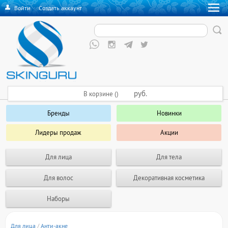
Войти
·
Создать аккаунт
руб.
В корзине ()
Бренды
Новинки
Лидеры продаж
Акции
Для лица
Для тела
Для волос
Декоративная косметика
Наборы
Для лица
/
Анти-акне