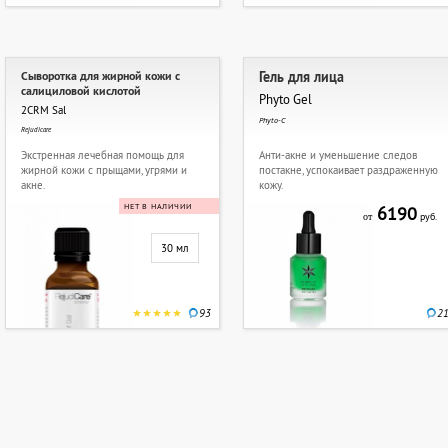
Сыворотка для жирной кожи с
Гель для лица
салициловой кислотой
Phyto Gel
2CRM Sal
Phyto-C
Rejudicare
Экстренная лечебная помощь для
Анти-акне и уменьшение следов
жирной кожи с прыщами, угрями и
постакне, успокаивает раздраженную
акне.
кожу.
НЕТ В НАЛИЧИИ
6190
руб.
от
30 мл
93
2