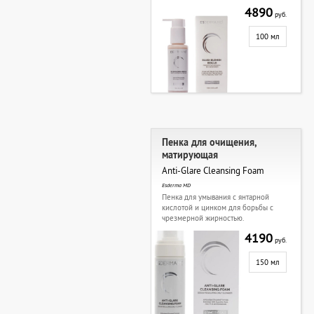
4890
руб.
100 мл
Пенка для очищения,
матирующая
Anti-Glare Cleansing Foam
Esderma MD
Пенка для умывания с янтарной
кислотой и цинком для борьбы с
чрезмерной жирностью.
4190
руб.
150 мл