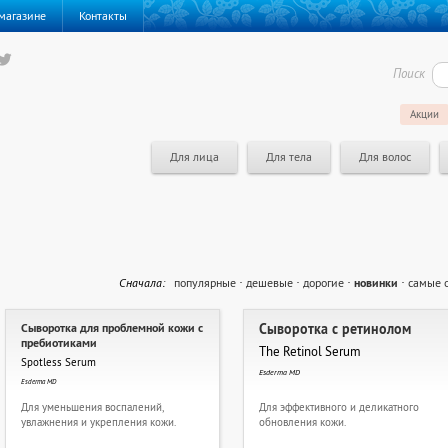
магазине
Контакты
Поиск
Акции
Для лица
Для тела
Для волос
Cначала:
популярные
·
дешевые
·
дорогие
·
новинки
·
самые 
Сыворотка для проблемной кожи с
Сыворотка с ретинолом
пребиотиками
The Retinol Serum
Spotless Serum
Esderma MD
Esderma MD
Для уменьшения воспалений,
Для эффективного и деликатного
увлажнения и укрепления кожи.
обновления кожи.