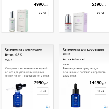
4990
5390
руб.
руб.
30 мл
30 мл
Сыворотка с ретинолом
Сыворотка для коррекции
акне
Retinol 0.5%
Active Advanced
Phyto-C
Phyto-C
Сыворотка с витамином А на водной
Революционное средство для
основе для уменьшения морщин,
лечения акне, постакне и неровного
тонких линий и неровного тона кожи.
цвета кожи.
7990
14490
руб.
руб.
30 мл
30 мл
1
1