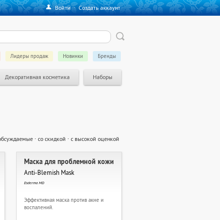
Войти
·
Создать аккаунт
Лидеры продаж
Новинки
Бренды
Декоративная косметика
Наборы
обсуждаемые
·
со скидкой
·
с высокой оценкой
Маска для проблемной кожи
Anti-Blemish Mask
Esderma MD
Эффективная маска против акне и
воспалений.