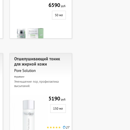
6590
руб.
50 мл
Отшелушивающий тоник
для жирной кожи
Pore Solution
Rejudicare
Уменьшение пор, профилактика
высыпаний.
5190
руб.
150 мл
27