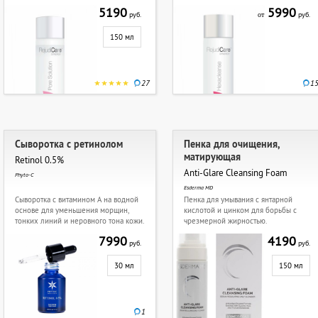
5190
5990
руб.
руб.
от
150 мл
27
1
Сыворотка с ретинолом
Пенка для очищения,
матирующая
Retinol 0.5%
Anti-Glare Cleansing Foam
Phyto-C
Esderma MD
Сыворотка с витамином А на водной
Пенка для умывания с янтарной
основе для уменьшения морщин,
кислотой и цинком для борьбы с
тонких линий и неровного тона кожи.
чрезмерной жирностью.
7990
4190
руб.
руб.
30 мл
150 мл
1