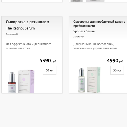
Сыворотка с ретинолом
Сыворотка для проблемной кожи с
пребиотиками
The Retinol Serum
Spotless Serum
Esderma MD
Esderma MD
Для эффективного и деликатного
Для уменьшения воспалений,
обновления кожи.
увлажнения и укрепления кожи.
5390
4990
руб.
руб.
30 мл
30 мл