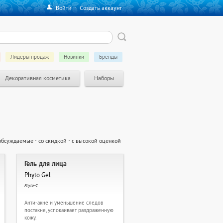
Войти
·
Создать аккаунт
Лидеры продаж
Новинки
Бренды
Декоративная косметика
Наборы
обсуждаемые
·
со скидкой
·
с высокой оценкой
Гель для лица
Phyto Gel
Phyto-C
Анти-акне и уменьшение следов
постакне, успокаивает раздраженную
кожу.