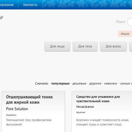
магазине
Контакты
Поиск
Акции
Для лица
Для тела
Для волос
Cначала:
популярные
·
дешевые
·
дорогие
·
новинки
·
самые 
Отшелушивающий тоник
Средство для умывания для
чувствительной кожи
для жирной кожи
Hexacleanse
Pore Solution
Rejudicare
Rejudicare
Уменьшение пор, профилактика
Бережно очищает поверхность кожи,
высыпаний.
очищает поры и осветляет лицо.