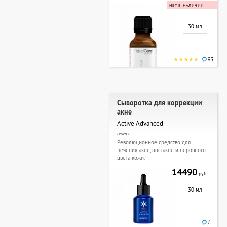
НЕТ В НАЛИЧИИ
30 мл
93
Сыворотка для коррекции
акне
Active Advanced
Phyto-C
Революционное средство для
лечения акне, постакне и неровного
цвета кожи.
14490
руб.
30 мл
1