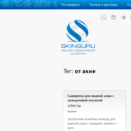
Что выбрать
Оплата и доставка
О 
Тег:
от акне
Сыворотка для жирной кожи с
салициловой кислотой
2CRM Sal
Rejudicare
Экстренная лечебная помощь для
жирной кожи с прыщами, угрями и
акне.