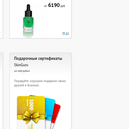
6190
руб.
от
5
21
Подарочные сертификаты
SkinGuru
от 1000 рублей
Порадуйте хорошим подарком своих
друзей и близких.