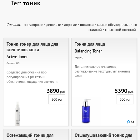
Тег:
тоник
Cначала:
популярные
·
дешевые
·
дорогие
·
новинки
·
самые обсуждаемые
·
со
скидкой
·
с высокой оценкой
Тоник-тонер для лица для
Тоник для лица
всех типов кожи
Balancing Toner
Active Toner
Phyto-C
Esderma MD
Дополнительное очищение,
разглаживание текстуры, увлажнение
Средство для сужения пор,
кожи.
регулирования pH кожи и
обеспечения ощущения свежести.
3890
5390
руб.
руб.
200 мл
200 мл
14
Освежающий тоник для
Отшелушивающий тоник для