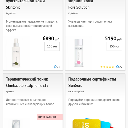
чувствительной кожи
жирной кожи
Skintonic
Pore Solution
Rejudicare
Rejudicare
Моментальное увлажнение и защита,
Уменьшение пор, профилактика
ярко выраженный тонизирующий
высыпаний.
эффект.
6890
5190
руб.
руб.
150 мл
150 мл
17
27
Терапевтический тоник
Подарочные сертификаты
Climbazole Scalp Tonic «T»
SkinGuru
System4
от 1000 рублей
Дополнительная терапия для
Порадуйте хорошим подарком своих
истончённых и выпадающих волос
друзей и близких.
НЕТ В НАЛИЧИИ