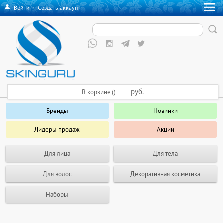
Войти
·
Создать аккаунт
руб.
В корзине ()
Бренды
Новинки
Лидеры продаж
Акции
Для лица
Для тела
Для волос
Декоративная косметика
Наборы