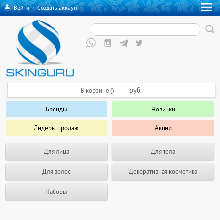
Войти
·
Создать аккаунт
руб.
В корзине ()
Бренды
Новинки
Лидеры продаж
Акции
Для лица
Для тела
Для волос
Декоративная косметика
Наборы