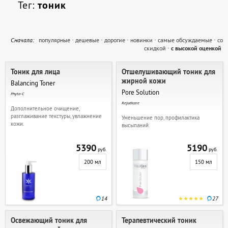
Тег:
тоник
Cначала:
популярные
·
дешевые
·
дорогие
·
новинки
·
самые обсуждаемые
·
со
скидкой
·
с высокой оценкой
Тоник для лица
Отшелушивающий тоник для
жирной кожи
Balancing Toner
Pore Solution
Phyto-C
Rejudicare
Дополнительное очищение,
разглаживание текстуры, увлажнение
Уменьшение пор, профилактика
кожи.
высыпаний.
5390
5190
руб.
руб.
200 мл
150 мл
14
27
Освежающий тоник для
Терапевтический тоник