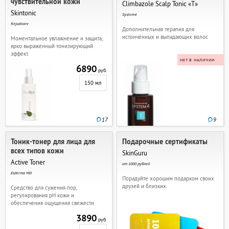
чувствительной кожи
Climbazole Scalp Tonic «T»
Skintonic
System4
Rejudicare
Дополнительная терапия для
истончённых и выпадающих волос
Моментальное увлажнение и защита,
ярко выраженный тонизирующий
эффект.
НЕТ В НАЛИЧИИ
6890
руб.
150 мл
17
9
Тоник-тонер для лица для
Подарочные сертификаты
всех типов кожи
SkinGuru
Active Toner
от 1000 рублей
Esderma MD
Порадуйте хорошим подарком своих
друзей и близких.
Средство для сужения пор,
регулирования pH кожи и
обеспечения ощущения свежести.
3890
руб.