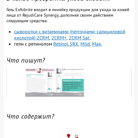
Гель Exfobrite входит в линейку продукции для ухода за кожей
лица от RejudiCare Synergy, дополняя своим действием
следующие средства:
сыворотки с витаминами (пептидами, салициловой
кислотой)
2CRM
,
2CRM+
,
2CRM Sal
;
гели с ретинолом
Retinol SRX
,
Mild
,
Max
.
Что пишут?
Что содержит?