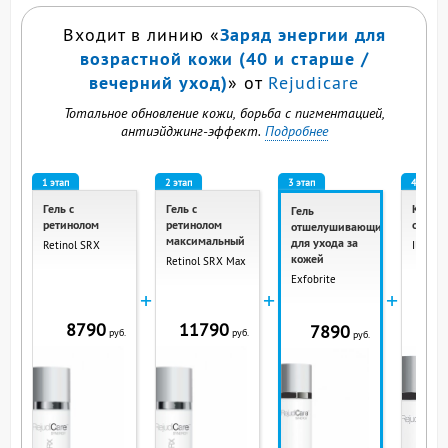
Заряд энергии для
Входит в линию «
возрастной кожи (40 и старше /
вечерний уход)
» от
Rejudicare
Тотальное обновление кожи, борьба с пигментацией,
антиэйджинг-эффект.
Подробнее
1 этап
2 этап
3 этап
4 этап
Гель с
Гель с
Крем
Гель
ретинолом
ретинолом
освет
отшелушивающий
максимальный
для ухода за
Retinol SRX
Illumin
кожей
Retinol SRX Max
Exfobrite
+
+
+
8790
11790
14
7890
руб.
руб.
руб.