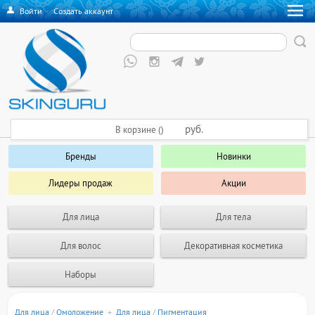
Войти
·
Создать аккаунт
руб.
В корзине ()
Бренды
Новинки
Лидеры продаж
Акции
Для лица
Для тела
Для волос
Декоративная косметика
Наборы
Для лица
/
Омоложение
+
Для лица
/
Пигментация