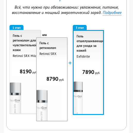
Всё, что нужно при обезвоживании: увлажнение, питание,
восстановление и мощный энергетический заряд.
Подробнее
1 этап
3 этап
или
Гель с
Гель
ретинолом для
отшелушивающий
Гель с
чувствительной
для ухода за
ретинолом
кожи
кожей
Retinol SRX
Retinol SRX Mild
Exfobrite
+
8190
7890
руб.
руб.
8790
руб.
ВЫ СМОТРИТЕ ЭТОТ
ПРОДУКТ