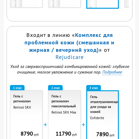
ВЫ СМОТРИТЕ ЭТОТ
ПРОДУКТ
Комплекс для
Входит в линию «
проблемной кожи (смешанная и
жирная / вечерний уход)
» от
Rejudicare
Уход за сверхвосприимчивой комбинированной кожей: глубокое
очищение, мягкое увлажнение и сужение пор.
Подробнее
1 этап
2 этап
3 этап
Гель с
Гель с
Гель
ретинолом
ретинолом
отшелушивающий
максимальный
для ухода за
Retinol SRX
кожей
Retinol SRX Max
Exfobrite
+
+
8790
11790
7890
руб.
руб.
руб.