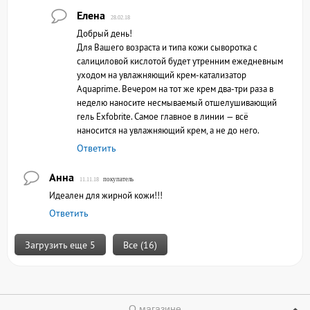
Елена
28.02.18
Добрый день!
Для Вашего возраста и типа кожи сыворотка с
салициловой кислотой будет утренним ежедневным
уходом на увлажняющий крем-катализатор
Aquaprime. Вечером на тот же крем два-три раза в
неделю наносите несмываемый отшелушивающий
гель Exfobrite. Самое главное в линии — всё
наносится на увлажняющий крем, а не до него.
Ответить
Анна
покупатель
11.11.18
Идеален для жирной кожи!!!
Ответить
Загрузить еще 5
Все (16)
О магазине