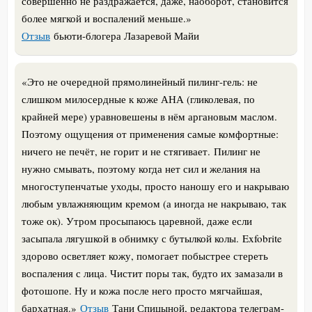
совершенно не раздражается, даже, наоборот, становится
более мягкой и воспалений меньше.
»
Отзыв
бьюти-блогера Лазаревой Майи
«
Это не очередной прямолинейный пилинг-гель: не
слишком милосердные к коже АНА (гликолевая, по
крайней мере) уравновешены в нём аргановым маслом.
Поэтому ощущения от применения самые комфортные:
ничего не печёт, не горит и не стягивает.
Пилинг не
нужно смывать, поэтому когда нет сил и желания на
многоступенчатые уходы, просто наношу его и накрываю
любым увлажняющим кремом (а иногда не накрываю, так
тоже ок). Утром просыпаюсь царевной, даже если
засыпала лягушкой в обнимку с бутылкой колы.
Exfobrite
здорово осветляет кожу, помогает побыстрее стереть
воспаления с лица. Чистит поры так, будто их замазали в
фотошопе. Ну и кожа после него просто мягчайшая,
бархатная.
»
Отзыв
Тани Спицыной, редактора телеграм-