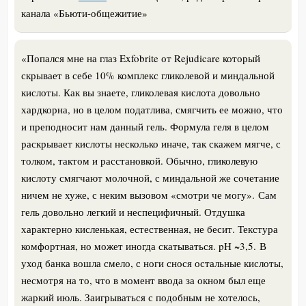
канала «Бьюти-общежитие»
«
Попался мне на глаз Exfobrite от Rejudicare который
скрывает в себе 10% комплекс гликолевой и миндальной
кислоты. Как вы знаете, гликолевая кислота довольно
хардкорна, но в целом податлива, смягчить ее можно, что
и преподносит нам данный гель. Формула геля в целом
раскрывает кислоты несколько иначе, так скажем мягче, с
толком, тактом и расстановкой. Обычно, гликолевую
кислоту смягчают молочной, с миндальной же сочетание
ничем не хуже, с неким вызовом «смотри че могу».
Сам
гель довольно легкий и неспецифичный. Отдушка
характерно кисленькая, естественная, не бесит. Текстура
комфортная, но может иногда скатываться. pH ~3,5.
В
уход банка вошла смело, с ноги снося остальные кислоты,
несмотря на то, что в момент ввода за окном был еще
жаркий июль. Заигрываться с подобным не хотелось,