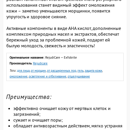
использования станет видимый эффект омоложения
кожи – заметно уменьшаются морщинки, появится
упругость и здоровое сияние.
Активные компоненты в виде АНА кислот, дополненные
комплексом природных масел и экстрактов, обеспечат
бережный уход за проблемной кожей, подарят ей
былую молодость, свежесть и эластичность!
Оригинальное название:
RejudiCare — Exfobrite
Производитель
:
Rejudicare
Теги
:
для лица
,
от морщин
,
от расширенных пор
,
гель
,
защита кожи
,
омоложение
,
осветление и отбеливание
,
отшелушивание
Преимущества:
эффективно очищает кожу от мертвых клеток и
загрязнений;
сужает и очищает поры;
обладает антивозрастным действием, мягко устраняя