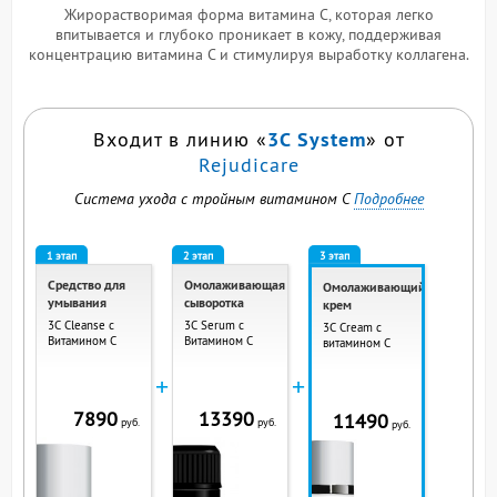
Жирорастворимая форма витамина С, которая легко
впитывается и глубоко проникает в кожу, поддерживая
концентрацию витамина С и стимулируя выработку коллагена.
3C System
Входит в линию «
» от
Rejudicare
Система ухода с тройным витамином С
Подробнее
1 этап
2 этап
3 этап
Средство для
Омолаживающая
Омолаживающий
умывания
сыворотка
крем
3C Cleanse с
3C Serum с
3C Cream с
Витамином С
Витамином С
витамином С
+
+
7890
13390
11490
руб.
руб.
руб.