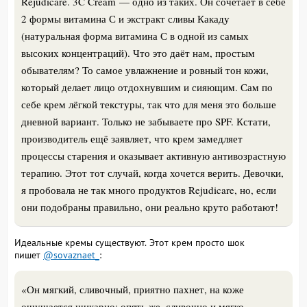
Rejudicare. 3C Cream — одно из таких. Он сочетает в себе
2 формы витамина С и экстракт сливы Какаду
(натуральная форма витамина С в одной из самых
высоких концентраций). Что это даёт нам, простым
обывателям? То самое увлажнение и ровный тон кожи,
который делает лицо отдохнувшим и сияющим. Сам по
себе крем лёгкой текстуры, так что для меня это больше
дневной вариант. Только не забываете про SPF. Кстати,
производитель ещё заявляет, что крем замедляет
процессы старения и оказывает активную антивозрастную
терапию. Этот тот случай, когда хочется верить. Девочки,
я пробовала не так много продуктов Rejudicare, но, если
они подобраны правильно, они реально круто работают!
Идеальные кремы существуют.
Этот крем просто шок
пишет
@sovaznaet_
:
«Он мягкий, сливочный, приятно пахнет, на коже
ощущается шикарно: опять же, сливочно и мягко…