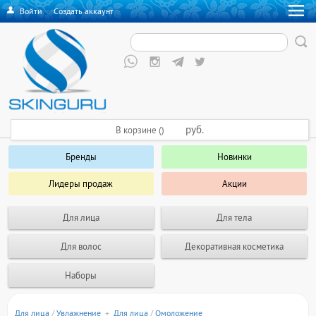
Войти
·
Создать аккаунт
руб.
В корзине ()
Бренды
Новинки
Лидеры продаж
Акции
Для лица
Для тела
Для волос
Декоративная косметика
Наборы
Для лица
/
Увлажнение
+
Для лица
/
Омоложение