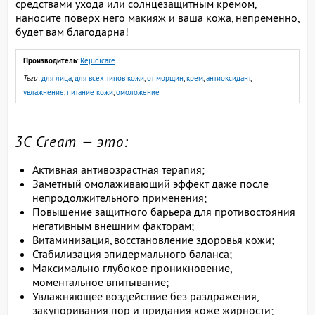
средствами ухода или солнцезащитным кремом,
наносите поверх него макияж и ваша кожа, непременно,
будет вам благодарна!
Производитель
:
Rejudicare
Теги
:
для лица
,
для всех типов кожи
,
от морщин
,
крем
,
антиоксидант
,
увлажнение
,
питание кожи
,
омоложение
3C Cream — это:
Активная антивозрастная терапия;
Заметный омолаживающий эффект даже после
непродолжительного применения;
Повышение защитного барьера для противостояния
негативным внешним факторам;
Витаминизация, восстановление здоровья кожи;
Стабилизация эпидермального баланса;
Максимально глубокое проникновение,
моментальное впитывание;
Увлажняющее воздействие без раздражения,
закупоривания пор и придания коже жирности;