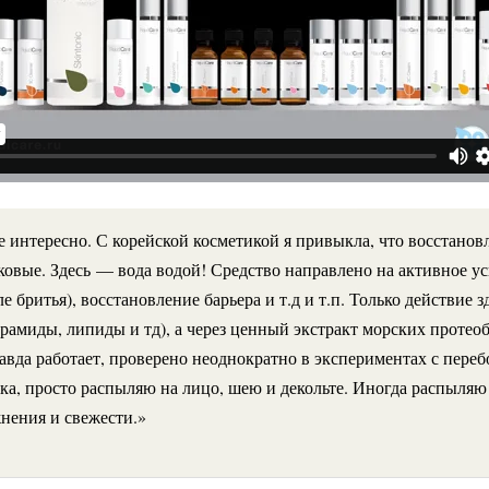
е интересно. С корейской косметикой я привыкла, что восстанов
ковые. Здесь — вода водой! Средство направлено на активное ус
ле бритья), восстановление барьера и т.д и т.п. Только действие з
рамиды, липиды и тд), а через ценный экстракт морских протео
правда работает, проверено неоднократно в экспериментах с переб
а, просто распыляю на лицо, шею и декольте. Иногда распыляю 
нения и свежести.
»