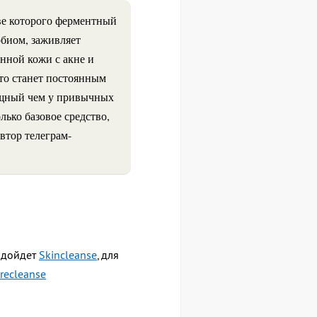
ве которого ферментный
биом, заживляет
ённой кожи с акне и
что станет постоянным
мощный чем у привычных
лько базовое средство,
втор телеграм-
подойдет
Skincleanse
, для
recleanse