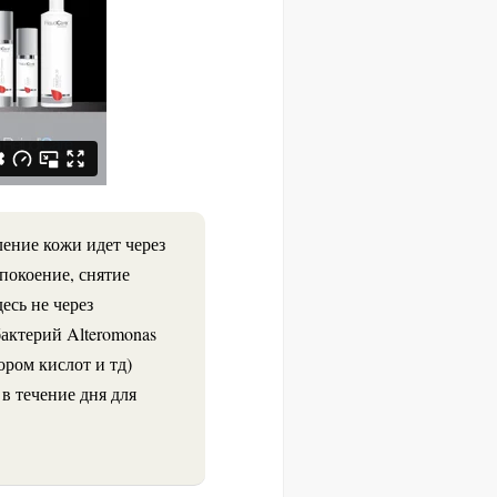
ление кожи идет через
покоение, снятие
десь не через
бактерий Alteromonas
ором кислот и тд)
в течение дня для