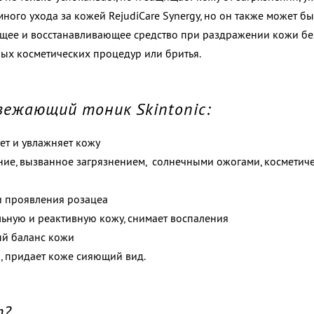
много ухода за кожей RejudiCare Synergy, но он также может б
ющее и восстанавливающее средство при раздражении кожи бе
ых косметических процедур или бритья.
вежающий тоник Skintonic:
ет и увлажняет кожу
ние, вызванное загрязнением, солнечными ожогами, косметич
и проявления розацеа
льную и реактивную кожу, снимает воспаления
ый баланс кожи
, придает коже сияющий вид.
т?