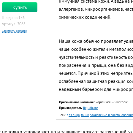
иммунная система кожи. А ведь на
Купить
аллергенов, микроорганизмов, час
химических соединений.
Продано: 186
Артикул: 2065
Стоимость доставки
Наша кожа обычно проявляет удиви
чаще, особенно жители мегаполис
чувствительность и реактивность к
покраснения и прыщи, она без ви
чешется. Причиной этих неприятны
ослабленная защитная реакция кож
надежным барьером для микроорга
Оригинальное название:
RejudiCare — Skintonic
Производитель
:
Rejudicare
Теги
:
для лица
,
тоник
,
заживление и восстановлени
не только успокаивает, но и защищает кожу от загрязнений, у