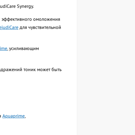
diCare Synergy.
для эффективного омоложения
ejudiCare
для чувствительной
ime
, усиливающим
аздражений тоник может быть
ия
Aquaprime
,