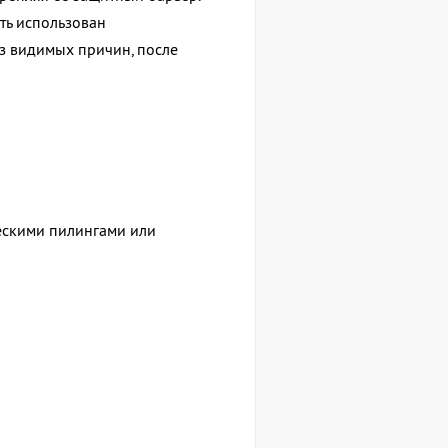
ыть использован
з видимых причин, после
ескими пилингами или