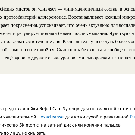
ейских мистов он удивляет — минималистичный состав, в осно
х протеобактерий альтеромонас. Восстанавливает кожный микро
ает покраснения, успокаивает, что очень актуально для воспал
ажняет и регулирует водный баланс после умывания. Чувствую, 
ы пользоваться в течение дня. Распылитель у него чуть более 
е облачко, но и не плюётся. Скинтоник без запаха и вообще насто
, а ещё здорово дружит с гиалуроновыми сыворотками!» пишет а
з средств линейки RejudiCare Synergy: для нормальной кожи 
и чувствительной
Hexacleanse
, для кожи сухой и реактивной
Pu
ичество Skintonic на ватный диск или кончики пальцев
 по лицу, не смывать.