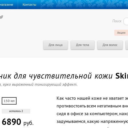
магазине
Контакты
Поиск
Акции
Для лица
Для тела
Для волос
ик для чувствительной кожи
Ski
а, ярко выраженный тонизирующий эффект.
Как часто нашей коже не хватает э
150 мл
противостоять всем негативным вн
осталось
2
сидя в офисе за компьютером, нах
6890
задумываемся, какую напряженную 
руб.