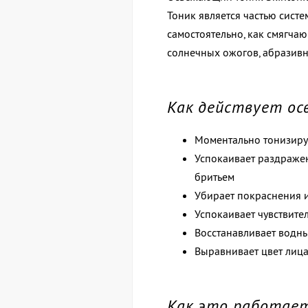
Тоник является частью систе
самостоятельно, как смягча
солнечных ожогов, абразивн
Как действует ос
Моментально тонизиру
Успокаивает раздраже
бритьем
Убирает покраснения 
Успокаивает чувствите
Восстанавливает водн
Выравнивает цвет лица
Как это работае