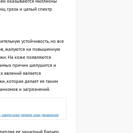
 ней оказываются миллионы
тиц грязи и целый спектр
тельную устойчивость, но все
ов, жалуются на повышенную
ожи. На коже появляются
димых причин шелушится и
х явлений является
и, которая делает ее таким
низмов и загрязнений.
е
,
защита кожи
,
питание кожи
,
увлажнение
крепляя ее защитный барьер.