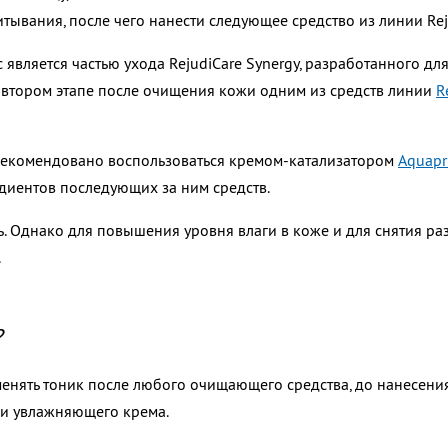
тывания, после чего нанести следующее средство из линии Reju
 является частью ухода RejudiCare Synergy, разработанного 
а втором этапе после очищения кожи одним из средств линии
R
екомендовано воспользоваться кремом-катализатором
Aquapr
диентов последующих за ним средств.
нь. Однако для повышения уровня влаги в коже и для снятия р
.
?
енять тоник после любого очищающего средства, до нанесен
и увлажняющего крема.