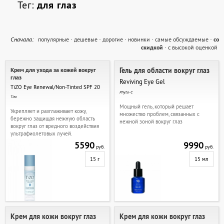
Тег:
для глаз
Cначала:
популярные
·
дешевые
·
дорогие
·
новинки
·
самые обсуждаемые
·
со
скидкой
·
с высокой оценкой
Крем для ухода за кожей вокруг
Гель для области вокруг глаз
глаз
Reviving Eye Gel
TiZO Eye Renewal/Non-Tinted SPF 20
Phyto-C
Tizo
Мощный гель, который решает
Укрепляет и разглаживает кожу,
множество проблем, связанных с
бережно защищая нежную область
нежной зоной вокруг глаз
вокруг глаз от вредного воздействия
ультрафиолетовых лучей.
5590
9990
руб.
руб.
15 г
15 мл
Крем для кожи вокруг глаз
Крем для кожи вокруг глаз