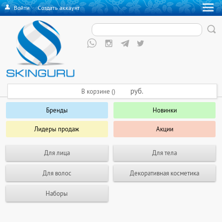
Войти
·
Создать аккаунт
руб.
В корзине ()
Бренды
Новинки
Лидеры продаж
Акции
Для лица
Для тела
Для волос
Декоративная косметика
Наборы