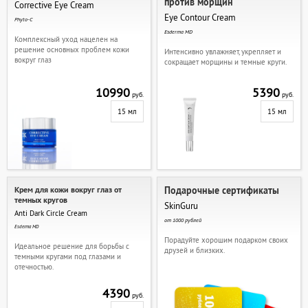
против морщин
Corrective Eye Cream
Eye Contour Cream
Phyto-C
Esderma MD
Комплексный уход нацелен на
решение основных проблем кожи
Интенсивно увлажняет, укрепляет и
вокруг глаз
сокращает морщины и темные круги.
10990
5390
руб.
руб.
15 мл
15 мл
Крем для кожи вокруг глаз от
Подарочные сертификаты
темных кругов
SkinGuru
Anti Dark Circle Cream
от 1000 рублей
Esderma MD
Порадуйте хорошим подарком своих
Идеальное решение для борьбы с
друзей и близких.
темными кругами под глазами и
отечностью.
4390
руб.