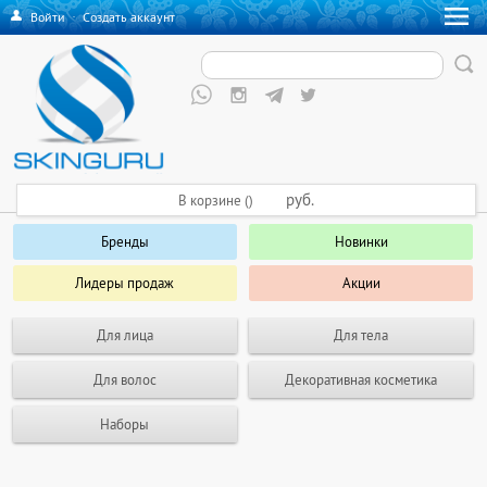
Войти
·
Создать аккаунт
руб.
В корзине ()
Бренды
Новинки
Лидеры продаж
Акции
Для лица
Для тела
Для волос
Декоративная косметика
Наборы