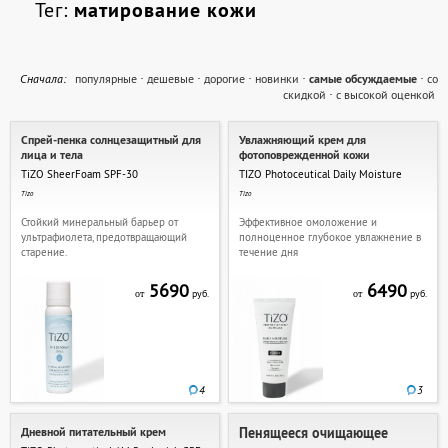
Тег:
матирование кожи
Cначала:
популярные
·
дешевые
·
дорогие
·
новинки
·
самые обсуждаемые
·
со
скидкой
·
с высокой оценкой
Спрей-пенка солнцезащитный для
Увлажняющий крем для
лица и тела
фотоповрежденной кожи
TiZO SheerFoam SPF-30
TIZO Photoceutical Daily Moisture
Tizo
Tizo
Стойкий минеральный барьер от
Эффективное омоложение и
ультрафиолета, предотвращающий
полноценное глубокое увлажнение в
старение.
течение дня
5690
6490
руб.
руб.
от
от
4
3
Дневной питательный крем
Пенящееся очищающее