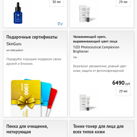
30 мл
29 мл
1
Подарочные сертификаты
Увлажняющий крем,
выравнивающий цвет лица
SkinGuru
TiZO Photoceutical Complexion
от 1000 рублей
Brightеner
Tizo
Порадуйте хорошим подарком своих
друзей и близких.
Бережное увлажнение, ровный цвет
кожи, защита от фотоповреждений
6490
руб.
29 мл
Пенка для очищения,
Тоник-тонер для лица для
матирующая
всех типов кожи