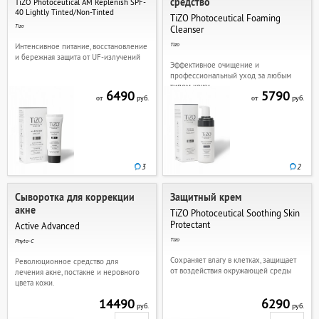
средство
TiZO Photoceutical AM Replenish SPF-
40 Lightly Tinted/Non-Tinted
TiZO Photoceutical Foaming
Tizo
Cleanser
Tizo
Интенсивное питание, восстановление
и бережная защита от UF-излучений
Эффективное очищение и
профессиональный уход за любым
типом кожи
6490
5790
руб.
руб.
от
от
3
2
Сыворотка для коррекции
Защитный крем
акне
TiZO Photoceutical Soothing Skin
Protectant
Active Advanced
Tizo
Phyto-C
Сохраняет влагу в клетках, защищает
Революционное средство для
от воздействия окружающей среды
лечения акне, постакне и неровного
цвета кожи.
14490
6290
руб.
руб.