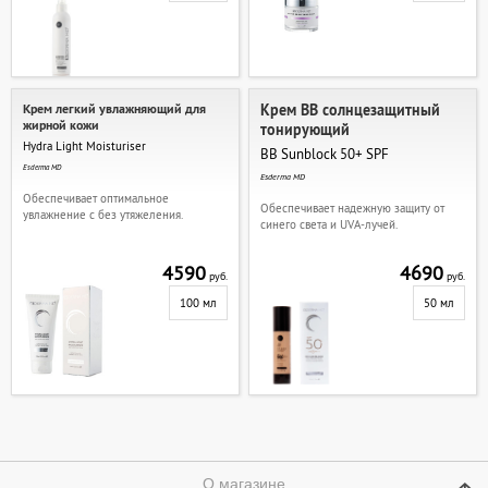
Крем легкий увлажняющий для
Крем ВВ солнцезащитный
жирной кожи
тонирующий
Hydra Light Moisturiser
BB Sunblock 50+ SPF
Esderma MD
Esderma MD
Обеспечивает оптимальное
Обеспечивает надежную защиту от
увлажнение с без утяжеления.
синего света и UVA-лучей.
4590
4690
руб.
руб.
100 мл
50 мл
О магазине