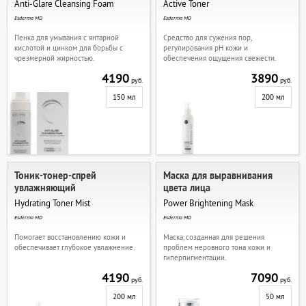
Anti-Glare Cleansing Foam
Active Toner
Esderma MD
Esderma MD
Пенка для умывания с янтарной
Средство для сужения пор,
кислотой и цинком для борьбы с
регулирования pH кожи и
чрезмерной жирностью.
обеспечения ощущения свежести.
4190
3890
руб.
руб.
150 мл
200 мл
Тоник-тонер-спрей
Маска для выравнивания
увлажняющий
цвета лица
Hydrating Toner Mist
Power Brightening Mask
Esderma MD
Esderma MD
Помогает восстановлению кожи и
Маска, созданная для решения
обеспечивает глубокое увлажнение.
проблем неровного тона кожи и
гиперпигментации.
4190
7090
руб.
руб.
200 мл
50 мл