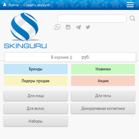
Войти
·
Создать аккаунт
руб.
В корзине ()
Бренды
Новинки
Лидеры продаж
Акции
Для лица
Для тела
Для волос
Декоративная косметика
Наборы