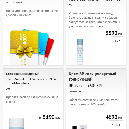
от 1000 рублей
Tizo
Порадуйте хорошим подарком своих
Укрепляет и разглаживает кожу,
друзей и близких.
бережно защищая нежную область
вокруг глаз от вредного воздействия
ультрафиолетовых лучей.
5590
руб.
15 г
Стик солнцезащитный
Крем ВВ солнцезащитный
тонирующий
TIZO Mineral Stick Sunscreen SPF-45
Tinted/Non-Tinted
BB Sunblock 50+ SPF
Tizo
Esderma MD
Предназначен для защиты кожи лица
Обеспечивает надежную защиту от
и тела.
синего света и UVA-лучей.
5190
4690
руб.
руб.
до
50 мл