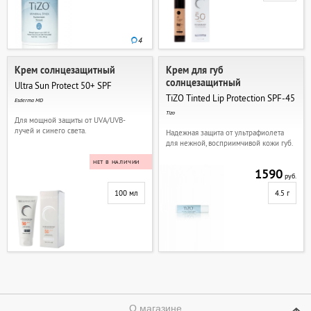
4
Крем солнцезащитный
Крем для губ
солнцезащитный
Ultra Sun Protect 50+ SPF
TiZO Tinted Lip Protection SPF-45
Esderma MD
Tizo
Для мощной защиты от UVA/UVB-
лучей и синего света.
Надежная защита от ультрафиолета
для нежной, восприимчивой кожи губ.
НЕТ В НАЛИЧИИ
1590
руб.
100 мл
4.5 г
О магазине