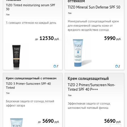
оттенком
TiZO Tinted moisturizing serum SPF
TIZO Mineral Sun Defense SPF 50
30
Tizo
Tizo
Минеральный солнцезащитный крем
5 сияющих оттенков на каждый день
для ежедневной защиты кожи от
вредного воздействия солнца.
12530
5990
руб.
руб.
до
7
2
Крем солнцезащитный с оттенком
Крем солнцезащитный
TiZO 3 Primer-Sunscreen SPF-40
TiZO 2 Primer/Sunscreen Non-
Tinted
Tinted SPF 40 P+++
Tizo
Tizo
Бережная защита от солнца, легкий
Эффективная защита от солнца,
эффект загара
шелковистый матовый финиш.
5690
5690
руб.
руб.
до