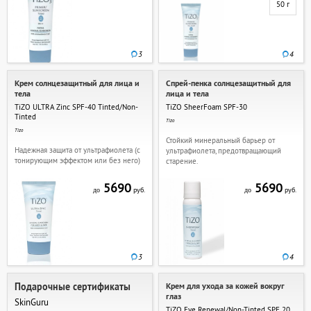
50 г
3
4
Крем солнцезащитный для лица и
Спрей-пенка солнцезащитный для
тела
лица и тела
TiZO ULTRA Zinc SPF-40 Tinted/Non-
TiZO SheerFoam SPF-30
Tinted
Tizo
Tizo
Стойкий минеральный барьер от
Надежная защита от ультрафиолета (с
ультрафиолета, предотвращающий
тонирующим эффектом или без него)
старение.
5690
5690
руб.
руб.
до
до
3
4
Подарочные сертификаты
Крем для ухода за кожей вокруг
глаз
SkinGuru
TiZO Eye Renewal/Non-Tinted SPF 20