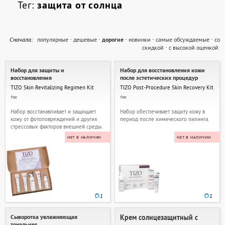
Тег:
защита от солнца
Cначала:
популярные
·
дешевые
·
дорогие
·
новинки
·
самые обсуждаемые
·
со
скидкой
·
с высокой оценкой
Набор для защиты и
Набор для восстановления кожи
восстановления
после эстетических процедур
TIZO Skin Revitalizing Regimen Kit
TIZO Post-Procedure Skin Recovery Kit
Tizo
Tizo
Набор восстанавливает и защищает
Набор обеспечивает защиту кожу в
кожу от фотоповреждений и других
период после химического пилинга.
стрессовых факторов внешней среды.
НЕТ В НАЛИЧИИ
НЕТ В НАЛИЧИИ
1
1
Сыворотка увлажняющая
Крем солнцезащитный с
тональная