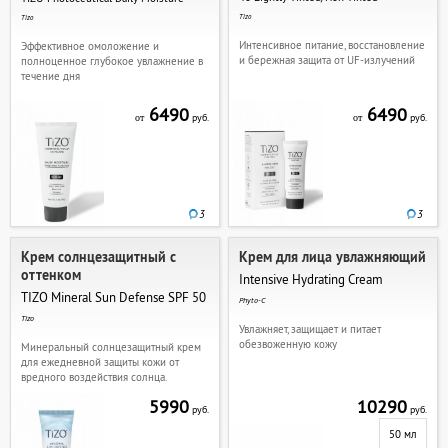
Tizo
Tizo
Интенсивное питание, восстановление
Эффективное омоложение и
и бережная защита от UF-излучений
полноценное глубокое увлажнение в
течение дня
6490
6490
руб.
руб.
от
от
3
3
Крем солнцезащитный с
Крем для лица увлажняющий
оттенком
Intensive Hydrating Cream
TIZO Mineral Sun Defense SPF 50
Phyto-C
Tizo
Увлажняет, защищает и питает
обезвоженную кожу
Минеральный солнцезащитный крем
для ежедневной защиты кожи от
вредного воздействия солнца.
5990
10290
руб.
руб.
50 мл