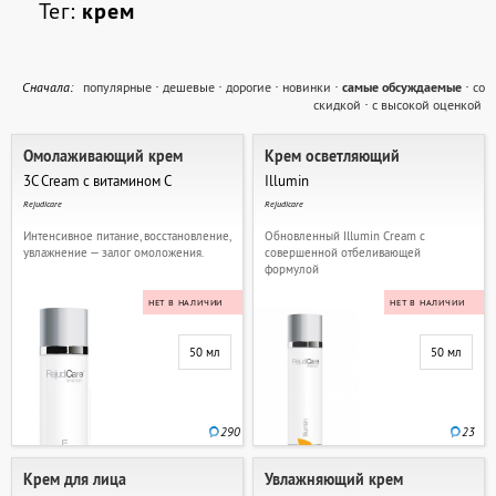
Тег:
крем
Cначала:
популярные
·
дешевые
·
дорогие
·
новинки
·
самые обсуждаемые
·
со
скидкой
·
с высокой оценкой
Омолаживающий крем
Крем осветляющий
3C Cream с витамином С
Illumin
Rejudicare
Rejudicare
Интенсивное питание, восстановление,
Обновленный Illumin Cream с
увлажнение — залог омоложения.
совершенной отбеливающей
формулой
НЕТ В НАЛИЧИИ
НЕТ В НАЛИЧИИ
50 мл
50 мл
290
23
Крем для лица
Увлажняющий крем