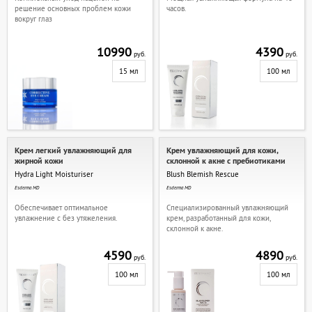
решение основных проблем кожи
часов.
вокруг глаз
10990
4390
руб.
руб.
15 мл
100 мл
Крем легкий увлажняющий для
Крем увлажняющий для кожи,
жирной кожи
склонной к акне с пребиотиками
Hydra Light Moisturiser
Blush Blemish Rescue
Esderma MD
Esderma MD
Обеспечивает оптимальное
Специализированный увлажняющий
увлажнение с без утяжеления.
крем, разработанный для кожи,
склонной к акне.
4590
4890
руб.
руб.
100 мл
100 мл