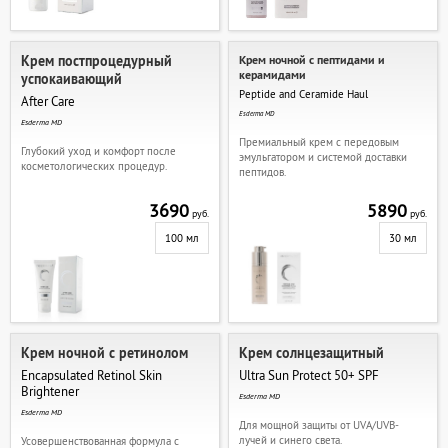
Крем постпроцедурный
Крем ночной с пептидами и
керамидами
успокаивающий
Peptide and Ceramide Haul
After Care
Esderma MD
Esderma MD
Премиальный крем с передовым
Глубокий уход и комфорт после
эмульгатором и системой доставки
косметологических процедур.
пептидов.
3690
5890
руб.
руб.
100 мл
30 мл
Крем ночной с ретинолом
Крем солнцезащитный
Encapsulated Retinol Skin
Ultra Sun Protect 50+ SPF
Brightener
Esderma MD
Esderma MD
Для мощной защиты от UVA/UVB-
лучей и синего света.
Усовершенствованная формула с