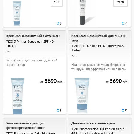
50 г
29 мл
4
4
Крем солнцезащитный с оттенком
Крем солнцезащитный для лица и
тела
TiZO 3 Primer-Sunscreen SPF-40
Tinted
TiZO ULTRA Zinc SPF-40 Tinted/Non-
Tinted
Tizo
Tizo
Бережная защита от солнца, легкий
эффект загара
Надежная защита от ультрафиолета (с
тонирующим эффектом или без него)
5690
5690
руб.
руб.
от
от
3
3
Увлажняющий крем для
Дневной питательный крем
фотоповрежденной кожи
TiZO Photoceutical AM Replenish SPF-
40 Lightly Tinted/Non-Tinted
TIZO Photoceutical Daily Moisture