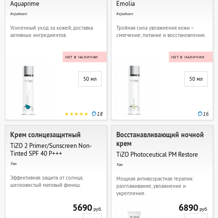
Aquaprime
Emolia
Rejudicare
Rejudicare
Усиленный уход за кожей, доставка
Тройная сила увлажнения кожи –
активных ингредиентов.
смягчение, питание и восстановление.
НЕТ В НАЛИЧИИ
НЕТ В НАЛИЧИИ
50 мл
50 мл
18
16
Крем солнцезащитный
Восстанавливающий ночной
крем
TiZO 2 Primer/Sunscreen Non-
Tinted SPF 40 P+++
TiZO Photoceutical PM Restore
Tizo
Tizo
Эффективная защита от солнца,
Мощная антивозрастная терапия:
шелковистый матовый финиш.
разглаживание, увлажнение и
укрепление.
5690
6890
руб.
руб.