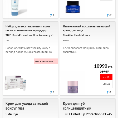
2
2
Набор для восстановления кожи
Интенсивный восстанавливающий
после эстетических процедур
крем для лица
TIZO Post-Procedure Skin Recovery Kit
Masktini Hush Money
Tizo
Masktini
Набор обеспечивает защиту кожу в
Крем обладает мощными анти-эйдж
период после химического пилинга.
свойствами
НЕТ В НАЛИЧИИ
10990
руб.
13737
25 %
50 мл
1
1
Крем для ухода за кожей
Крем для губ
вокруг глаз
солнцезащитный
Side Eye
TiZO Tinted Lip Protection SPF-45