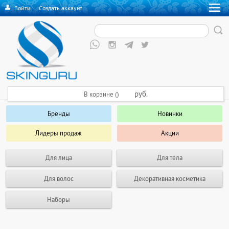
Войти
·
Создать аккаунт
руб.
В корзине ()
Бренды
Новинки
Лидеры продаж
Акции
Для лица
Для тела
Для волос
Декоративная косметика
Наборы