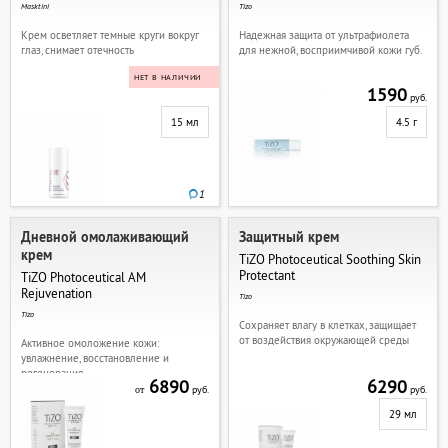
Masktini
Tizo
Крем осветляет темные круги вокруг
Надежная защита от ультрафиолета
глаз, снимает отечность
для нежной, восприимчивой кожи губ.
НЕТ В НАЛИЧИИ
1590
руб.
15 мл
4.5 г
1
Дневной омолаживающий
Защитный крем
крем
TiZO Photoceutical Soothing Skin
Protectant
TiZO Photoceutical AM
Rejuvеnation
Tizo
Tizo
Сохраняет влагу в клетках, защищает
от воздействия окружающей среды
Активное омоложение кожи:
увлажнение, восстановление и
регенерация.
6890
6290
руб.
руб.
от
29 мл