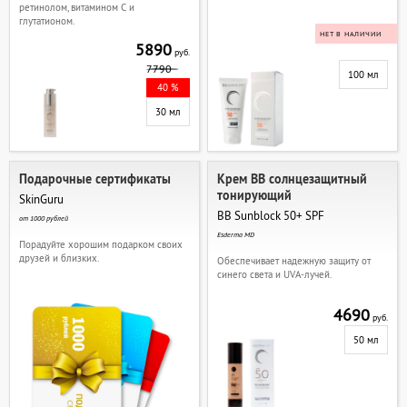
ретинолом, витамином С и
глутатионом.
НЕТ В НАЛИЧИИ
5890
руб.
7790
100 мл
40 %
30 мл
Подарочные сертификаты
Крем ВВ солнцезащитный
тонирующий
SkinGuru
BB Sunblock 50+ SPF
от 1000 рублей
Esderma MD
Порадуйте хорошим подарком своих
друзей и близких.
Обеспечивает надежную защиту от
синего света и UVA-лучей.
4690
руб.
50 мл