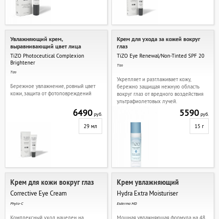
Увлажняющий крем,
Крем для ухода за кожей вокруг
выравнивающий цвет лица
глаз
TiZO Photoceutical Complexion
TiZO Eye Renewal/Non-Tinted SPF 20
Brightеner
Tizo
Tizo
Укрепляет и разглаживает кожу,
Бережное увлажнение, ровный цвет
бережно защищая нежную область
кожи, защита от фотоповреждений
вокруг глаз от вредного воздействия
ультрафиолетовых лучей.
6490
5590
руб.
руб.
29 мл
15 г
Крем для кожи вокруг глаз
Крем увлажняющий
Corrective Eye Cream
Hydra Extra Moisturiser
Phyto-C
Esderma MD
Комплексный уход нацелен на
Мощная увлажняющая формула на 48