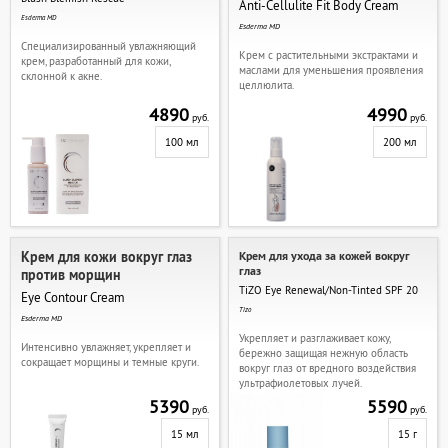
Anti-Cellulite Fit Body Cream
Esderma MD
Esderma MD
Специализированный увлажняющий
Крем с растительными экстрактами и
крем, разработанный для кожи,
маслами для уменьшения проявления
склонной к акне.
целлюлита.
4890
4990
руб.
руб.
100 мл
200 мл
Крем для кожи вокруг глаз
Крем для ухода за кожей вокруг
глаз
против морщин
TiZO Eye Renewal/Non-Tinted SPF 20
Eye Contour Cream
Tizo
Esderma MD
Укрепляет и разглаживает кожу,
Интенсивно увлажняет, укрепляет и
бережно защищая нежную область
сокращает морщины и темные круги.
вокруг глаз от вредного воздействия
ультрафиолетовых лучей.
5390
5590
руб.
руб.
15 мл
15 г