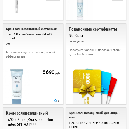
Крем солнцезащитный с оттенком
Подарочные сертификаты
TiZO 3 Primer-Sunscreen SPF-40
SkinGuru
Tinted
от 1000 рублей
Tizo
Порадуйте хорошим подарком своих
Бережная защита от солнца, легкий
друзей и близких.
эффект загара
5690
руб.
от
3
Крем солнцезащитный
Крем солнцезащитный для лица и
тела
TiZO 2 Primer/Sunscreen Non-
TiZO ULTRA Zinc SPF-40 Tinted/Non-
Tinted SPF 40 P+++
Tinted