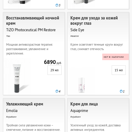
3
Восстанавливающий ночной
Крем для ухода за кожей
крем
вокруг глаз
TiZO Photoceutical PM Restore
Side Eye
Tizo
Masktini
Мощная антивозрастная терапия:
Крем осветляет темные круги вокруг
разглаживание, увлажнение и
глаз, снимает отечность
укрепление.
НЕТ В НАЛИЧИИ
6890
руб.
29 мл
15 мл
4
1
Увлажняющий крем
Крем для лица
Emolia
Aquaprime
Rejudicare
Rejudicare
Тройная сила увлажнения кожи –
Усиленный уход за кожей, доставка
смягчение, питание и восстановление.
активных ингредиентов.