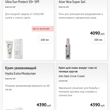
Ultra Sun Protect 50+ SPF
Aloe Vera Super Gel
Esderma MD
Esderma MD
Для мощной защиты от UVA/UVB-
Гель для уменьшения раздражений и
лучей и синего света.
интенсивного увлажнения кожи.
НЕТ В НАЛИЧИИ
4090
руб.
100 мл
200 мл
Крем увлажняющий
Крем для кожи вокруг глаз от
темных кругов
Hydra Extra Moisturiser
Anti Dark Circle Cream
Esderma MD
Esderma MD
Мощная увлажняющая формула на 48
Идеальное решение для борьбы с
часов.
темными кругами под глазами и
отечностью.
4390
4390
руб.
руб.