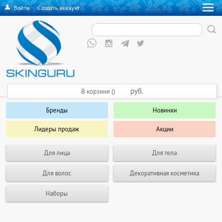
Войти
·
Создать аккаунт
руб.
В корзине ()
Бренды
Новинки
Лидеры продаж
Акции
Для лица
Для тела
Для волос
Декоративная косметика
Наборы