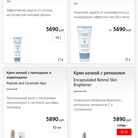
Tizo
Tizo
Эффективная защита от солнца,
Надежная защита от ультрафиолета (с
шелковистый матовый финиш.
тонирующим эффектом или без него)
5690
5690
руб.
руб.
от
50 г
4
3
Крем ночной с пептидами и
Крем ночной с ретинолом
керамидами
Encapsulated Retinol Skin
Peptide and Ceramide Haul
Brightener
Esderma MD
Esderma MD
Премиальный крем с передовым
Усовершенствованная формула с
эмульгатором и системой доставки
ретинолом, витамином С и
пептидов.
глутатионом.
5890
5890
руб.
руб.
7790
30 мл
40 %