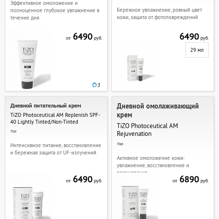
Эффективное омоложение и
Бережное увлажнение, ровный цвет
полноценное глубокое увлажнение в
кожи, защита от фотоповреждений
течение дня
6490
6490
руб.
руб.
от
29 мл
3
Дневной питательный крем
Дневной омолаживающий
крем
TiZO Photoceutical AM Replenish SPF-
40 Lightly Tinted/Non-Tinted
TiZO Photoceutical AM
Tizo
Rejuvеnation
Tizo
Интенсивное питание, восстановление
и бережная защита от UF-излучений
Активное омоложение кожи:
увлажнение, восстановление и
регенерация.
6490
6890
руб.
руб.
от
от