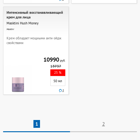
Интенсивный восстанавливающий
крем для лица
Masktini Hush Money
Masktini
Крем обладает мощными анти-эйдж
свойствами
10990
руб.
13737
25 %
50 мл
1
1
2