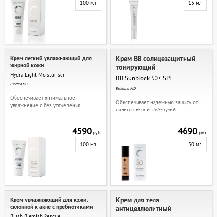
100 мл
15 мл
Крем легкий увлажняющий для
Крем ВВ солнцезащитный
жирной кожи
тонирующий
Hydra Light Moisturiser
BB Sunblock 50+ SPF
Esderma MD
Esderma MD
Обеспечивает оптимальное
Обеспечивает надежную защиту от
увлажнение с без утяжеления.
синего света и UVA-лучей.
4590
4690
руб.
руб.
100 мл
50 мл
Крем увлажняющий для кожи,
Крем для тела
склонной к акне с пребиотиками
антицеллюлитный
Blush Blemish Rescue