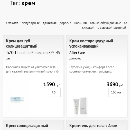
Тег:
крем
Cначала:
популярные
·
дешевые
·
дорогие
·
новинки
·
самые обсуждаемые
·
со
скидкой
·
с высокой оценкой
Крем для губ
Крем постпроцедурный
солнцезащитный
успокаивающий
TiZO Tinted Lip Protection SPF-45
After Care
Tizo
Esderma MD
Надежная защита от ультрафиолета
Глубокий уход и комфорт после
для нежной, восприимчивой кожи губ.
косметологических процедур.
1590
3690
руб.
руб.
4.5 г
100 мл
Крем солнцезащитный
Крем-гель для тела с Алое