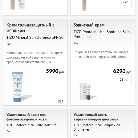
30 мл
Крем солнцезащитный с
Защитный крем
оттенком
TiZO Photoceutical Soothing Skin
Protectant
TIZO Mineral Sun Defense SPF 50
Tizo
Tizo
Сохраняет влагу в клетках, защищает
Минеральный солнцезащитный крем
от воздействия окружающей среды
для ежедневной защиты кожи от
вредного воздействия солнца.
5990
6290
руб.
руб.
29 мл
2
Увлажняющий крем для
Увлажняющий крем,
фотоповрежденной кожи
выравнивающий цвет лица
TIZO Photoceutical Daily Moisture
TiZO Photoceutical Complexion
Brightеner
Tizo
Tizo