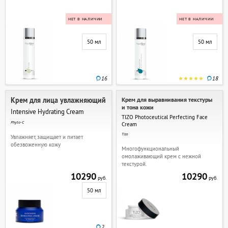
НЕТ В НАЛИЧИИ
НЕТ В НАЛИЧИИ
50 мл
50 мл
16
18
Крем для лица увлажняющий
Крем для выравнивания текстуры
и тона кожи
Intensive Hydrating Cream
TIZO Photoceutical Perfecting Face
Phyto-C
Cream
Tizo
Увлажняет, защищает и питает
обезвоженную кожу
Многофункциональный
омолаживающий крем с нежной
текстурой.
10290
10290
руб.
руб.
50 мл
2